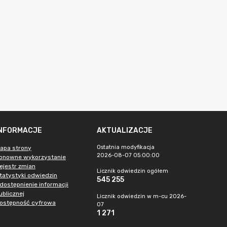
INFORMACJE
AKTUALIZACJE
Ostatnia modyfikacja
apa strony
2026-08-07 05:00:00
onowne wykorzystanie
ejestr zmian
Licznik odwiedzin ogółem
tatystyki odwiedzin
545 255
dostępnienie informacji
ublicznej
Licznik odwiedzin w m-cu 2026-
ostępność cyfrowa
07
1 271