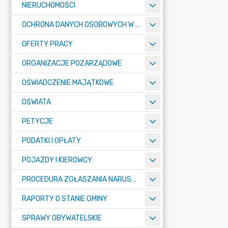
NIERUCHOMOŚCI
OCHRONA DANYCH OSOBOWYCH W URZĘDZIE MIASTA ŻORY - RODO
OFERTY PRACY
ORGANIZACJE POZARZĄDOWE
OŚWIADCZENIE MAJĄTKOWE
OŚWIATA
PETYCJE
PODATKI I OPŁATY
POJAZDY I KIEROWCY
PROCEDURA ZGŁASZANIA NARUSZEŃ PRAWA
RAPORTY O STANIE GMINY
SPRAWY OBYWATELSKIE