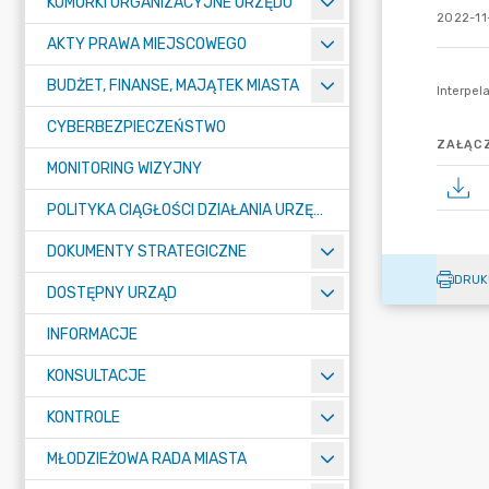
KOMÓRKI ORGANIZACYJNE URZĘDU
2022-11-
AKTY PRAWA MIEJSCOWEGO
BUDŻET, FINANSE, MAJĄTEK MIASTA
CYBERBEZPIECZEŃSTWO
ZAŁĄCZ
MONITORING WIZYJNY
POLITYKA CIĄGŁOŚCI DZIAŁANIA URZĘDU MIASTA ŻORY
DOKUMENTY STRATEGICZNE
DRUK
DOSTĘPNY URZĄD
INFORMACJE
KONSULTACJE
KONTROLE
MŁODZIEŻOWA RADA MIASTA