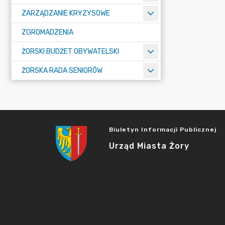
ZARZĄDZANIE KRYZYSOWE
ZGROMADZENIA
ŻORSKI BUDŻET OBYWATELSKI
ŻORSKA RADA SENIORÓW
Biuletyn Informacji Publicznej
Urząd Miasta Żory