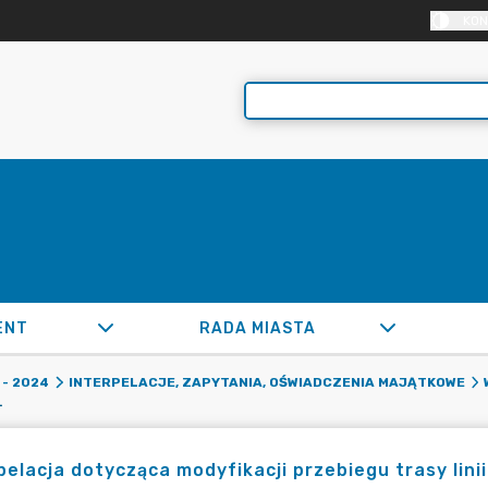
KON
ENT
RADA MIASTA
- 2024
INTERPELACJE, ZAPYTANIA, OŚWIADCZENIA MAJĄTKOWE
RASY LINII 1 ORAZ 2.
pelacja dotycząca modyfikacji przebiegu trasy linii 