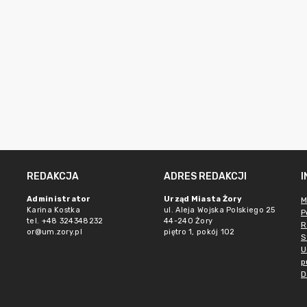
REDAKCJA
ADRES REDAKCJI
Administrator
Urząd Miasta Żory
M
Karina Kostka
ul. Aleja Wojska Polskiego 25
P
tel. +48 324348232
44-240 Żory
R
or@um.zory.pl
piętro 1, pokój 102
S
U
p
D