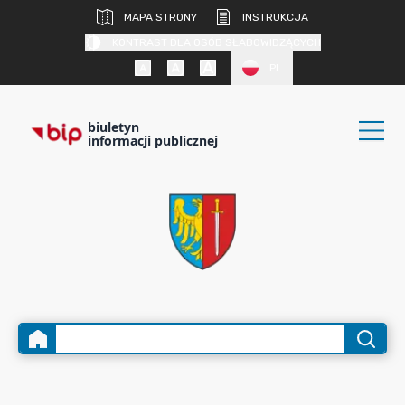
MAPA STRONY
INSTRUKCJA
KONTRAST DLA OSÓB SŁABOWIDZĄCYCH
PL
biuletyn
informacji publicznej