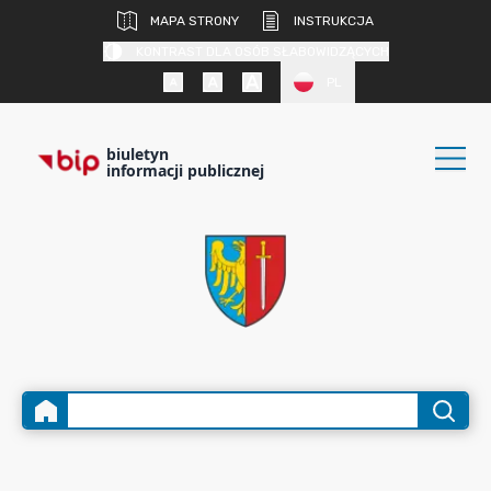
MAPA STRONY
INSTRUKCJA
KONTRAST DLA OSÓB SŁABOWIDZĄCYCH
PL
biuletyn
informacji publicznej