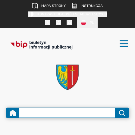
MAPA STRONY
INSTRUKCJA
KONTRAST DLA OSÓB SŁABOWIDZĄCYCH
PL
biuletyn
informacji publicznej