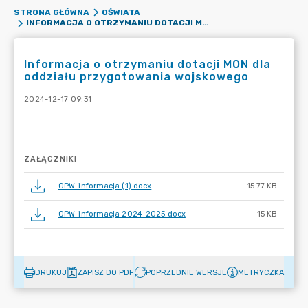
STRONA GŁÓWNA
OŚWIATA
INFORMACJA O OTRZYMANIU DOTACJI MON DLA ODDZIAŁU PRZYGOTOWANIA WOJSKOWEGO
Informacja o otrzymaniu dotacji MON dla
oddziału przygotowania wojskowego
2024-12-17 09:31
ZAŁĄCZNIKI
OPW-informacja (1).docx
15.77 KB
OPW-informacja 2024-2025.docx
15 KB
DRUKUJ
ZAPISZ DO PDF
POPRZEDNIE WERSJE
METRYCZKA