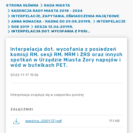
STRONA GŁÓWNA
RADA MIASTA
KADENCJA RADY MIASTA 2018 - 2024
INTERPELACJE, ZAPYTANIA, OŚWIADCZENIA MAJĄTKOWE
ANNA NOWACKA - RADNA DO 29.08.2019R.
INTERPELACJE
ROK 2019
SESJA 13.06.2019R.
INTERPELACJA DOT. WYCOFANIA Z POSIEDZEŃ KOMISJI RM, SESJI RM, MRM I ŻRS ORAZ INNYCH SPOTKAŃ W URZĘDZIE MIASTA ŻORY NAPOJÓW I WÓD W BUTELKACH PET.
Interpelacja dot. wycofania z posiedzeń
komisji RM, sesji RM, MRM i ŻRS oraz innych
spotkań w Urzędzie Miasta Żory napojów i
wód w butelkach PET.
2022-11-17 15:56
ZAŁĄCZNIKI
wspolna_0001 (2).pdf
71.1 KB