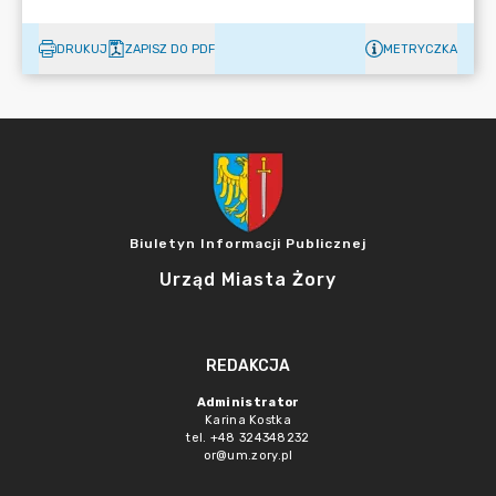
DRUKUJ
ZAPISZ DO PDF
METRYCZKA
Biuletyn Informacji Publicznej
Urząd Miasta Żory
REDAKCJA
Administrator
Karina Kostka
tel. +48 324348232
or@um.zory.pl