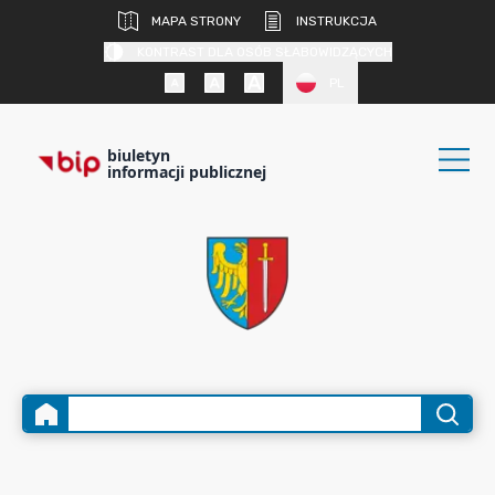
MAPA STRONY
INSTRUKCJA
KONTRAST DLA OSÓB SŁABOWIDZĄCYCH
PL
biuletyn
informacji publicznej