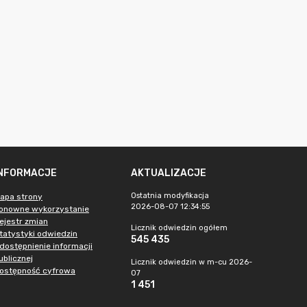
INFORMACJE
AKTUALIZACJE
Ostatnia modyfikacja
apa strony
2026-08-07 12:34:55
onowne wykorzystanie
ejestr zmian
Licznik odwiedzin ogółem
tatystyki odwiedzin
545 435
dostępnienie informacji
ublicznej
Licznik odwiedzin w m-cu 2026-
ostępność cyfrowa
07
1 451