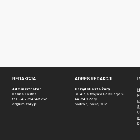
REDAKCJA
ADRES REDAKCJI
Administrator
Urząd Miasta Żory
M
Karina Kostka
ul. Aleja Wojska Polskiego 25
P
tel. +48 324348232
44-240 Żory
R
or@um.zory.pl
piętro 1, pokój 102
S
U
p
D