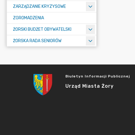
ZARZĄDZANIE KRYZYSOWE
ZGROMADZENIA
ŻORSKI BUDŻET OBYWATELSKI
ŻORSKA RADA SENIORÓW
Biuletyn Informacji Publicznej
Urząd Miasta Żory