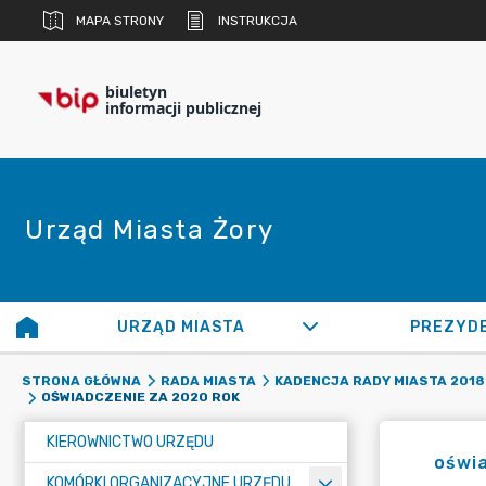
MAPA STRONY
INSTRUKCJA
biuletyn
informacji publicznej
Urząd Miasta Żory
URZĄD MIASTA
PREZYD
STRONA GŁÓWNA
RADA MIASTA
KADENCJA RADY MIASTA 2018 
OŚWIADCZENIE ZA 2020 ROK
KIEROWNICTWO URZĘDU
oświa
KOMÓRKI ORGANIZACYJNE URZĘDU