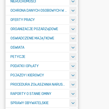
NIERUCHOMOŚCI
OCHRONA DANYCH OSOBOWYCH W URZĘDZIE MIASTA ŻORY - RODO
OFERTY PRACY
ORGANIZACJE POZARZĄDOWE
OŚWIADCZENIE MAJĄTKOWE
OŚWIATA
PETYCJE
PODATKI I OPŁATY
POJAZDY I KIEROWCY
PROCEDURA ZGŁASZANIA NARUSZEŃ PRAWA
RAPORTY O STANIE GMINY
SPRAWY OBYWATELSKIE