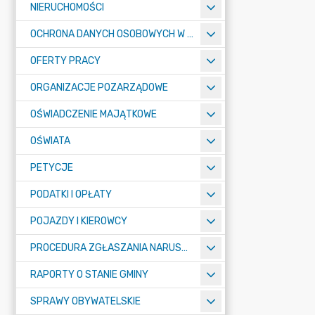
NIERUCHOMOŚCI
OCHRONA DANYCH OSOBOWYCH W URZĘDZIE MIASTA ŻORY - RODO
OFERTY PRACY
ORGANIZACJE POZARZĄDOWE
OŚWIADCZENIE MAJĄTKOWE
OŚWIATA
PETYCJE
PODATKI I OPŁATY
POJAZDY I KIEROWCY
PROCEDURA ZGŁASZANIA NARUSZEŃ PRAWA
RAPORTY O STANIE GMINY
SPRAWY OBYWATELSKIE