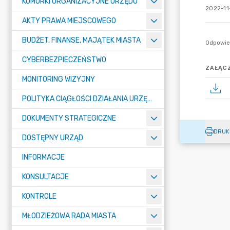
KOMÓRKI ORGANIZACYJNE URZĘDU
2022-11-
AKTY PRAWA MIEJSCOWEGO
BUDŻET, FINANSE, MAJĄTEK MIASTA
CYBERBEZPIECZEŃSTWO
ZAŁĄCZ
MONITORING WIZYJNY
POLITYKA CIĄGŁOŚCI DZIAŁANIA URZĘDU MIASTA ŻORY
DOKUMENTY STRATEGICZNE
DRUK
DOSTĘPNY URZĄD
INFORMACJE
KONSULTACJE
KONTROLE
MŁODZIEŻOWA RADA MIASTA