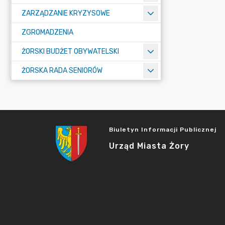
ZARZĄDZANIE KRYZYSOWE
ZGROMADZENIA
ŻORSKI BUDŻET OBYWATELSKI
ŻORSKA RADA SENIORÓW
Biuletyn Informacji Publicznej
Urząd Miasta Żory