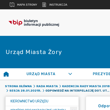
MAPA STRONY
INSTRUKCJA
biuletyn
informacji publicznej
Urząd Miasta Żory
URZĄD MIASTA
PREZYD
STRONA GŁÓWNA
RADA MIASTA
KADENCJA RADY MIASTA 2018 
ODPOWIEDŹ NA INTERPELACJĘ DOT. UTWARDZENIA DROGI UL. KRZYŻOWICKIEJ W DZIELNICY OSINY.
SESJA 28.01.2021R.
KIEROWNICTWO URZĘDU
Odpow