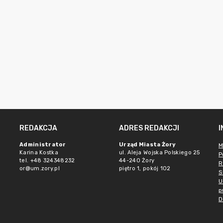
REDAKCJA
ADRES REDAKCJI
Administrator
Urząd Miasta Żory
M
Karina Kostka
ul. Aleja Wojska Polskiego 25
P
tel. +48 324348232
44-240 Żory
R
or@um.zory.pl
piętro 1, pokój 102
S
U
p
D