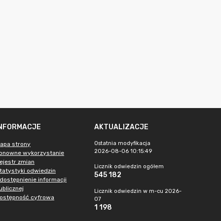
INFORMACJE
AKTUALIZACJE
Ostatnia modyfikacja
apa strony
2026-08-06 10:15:49
onowne wykorzystanie
ejestr zmian
Licznik odwiedzin ogółem
tatystyki odwiedzin
545 182
dostępnienie informacji
ublicznej
Licznik odwiedzin w m-cu 2026-
ostępność cyfrowa
07
1 198