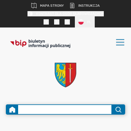
MAPA STRONY
INSTRUKCJA
KONTRAST DLA OSÓB SŁABOWIDZĄCYCH
PL
biuletyn
informacji publicznej