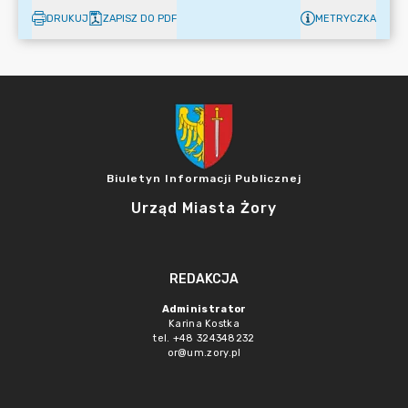
DRUKUJ
ZAPISZ DO PDF
METRYCZKA
Biuletyn Informacji Publicznej
Urząd Miasta Żory
REDAKCJA
Administrator
Karina Kostka
tel. +48 324348232
or@um.zory.pl