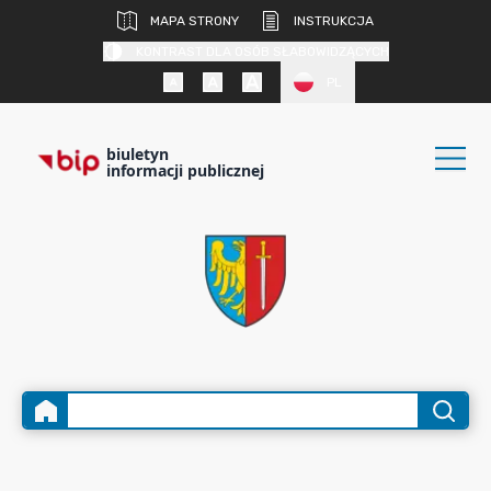
MAPA STRONY
INSTRUKCJA
KONTRAST DLA OSÓB SŁABOWIDZĄCYCH
PL
biuletyn
informacji publicznej