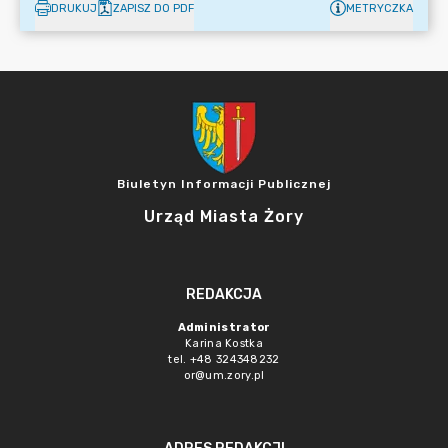
DRUKUJ
ZAPISZ DO PDF
METRYCZKA
Biuletyn Informacji Publicznej
Urząd Miasta Żory
REDAKCJA
Administrator
Karina Kostka
tel. +48 324348232
or@um.zory.pl