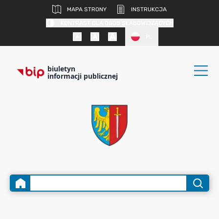
MAPA STRONY
INSTRUKCJA
KONTRAST DLA OSÓB SŁABOWIDZĄCYCH
PL
biuletyn
informacji publicznej