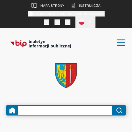
MAPA STRONY
INSTRUKCJA
KONTRAST DLA OSÓB SŁABOWIDZĄCYCH
PL
biuletyn
informacji publicznej