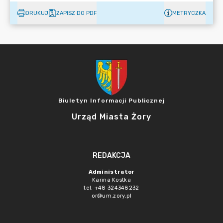
DRUKUJ
ZAPISZ DO PDF
METRYCZKA
Biuletyn Informacji Publicznej
Urząd Miasta Żory
REDAKCJA
Administrator
Karina Kostka
tel. +48 324348232
or@um.zory.pl