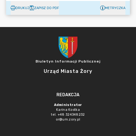
DRUKUJ
ZAPISZ DO PDF
METRYCZKA
Biuletyn Informacji Publicznej
Urząd Miasta Żory
REDAKCJA
Administrator
Karina Kostka
tel. +48 324348232
or@um.zory.pl