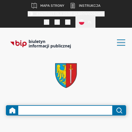
MAPA STRONY
INSTRUKCJA
KONTRAST DLA OSÓB SŁABOWIDZĄCYCH
PL
biuletyn
informacji publicznej