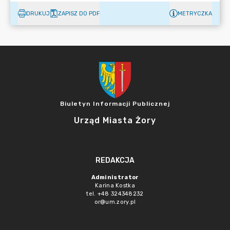
DRUKUJ
ZAPISZ DO PDF
METRYCZKA
Biuletyn Informacji Publicznej
Urząd Miasta Żory
REDAKCJA
Administrator
Karina Kostka
tel. +48 324348232
or@um.zory.pl