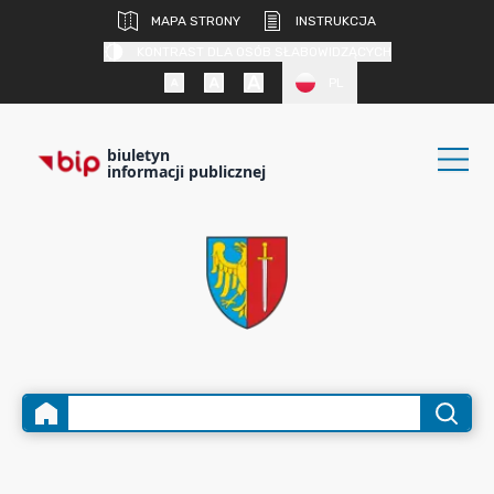
MAPA STRONY
INSTRUKCJA
KONTRAST DLA OSÓB SŁABOWIDZĄCYCH
PL
biuletyn
informacji publicznej