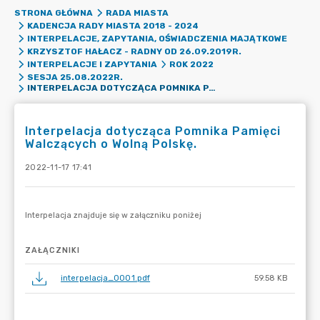
STRONA GŁÓWNA
RADA MIASTA
KADENCJA RADY MIASTA 2018 - 2024
INTERPELACJE, ZAPYTANIA, OŚWIADCZENIA MAJĄTKOWE
KRZYSZTOF HAŁACZ - RADNY OD 26.09.2019R.
INTERPELACJE I ZAPYTANIA
ROK 2022
SESJA 25.08.2022R.
INTERPELACJA DOTYCZĄCA POMNIKA PAMIĘCI WALCZĄCYCH O WOLNĄ POLSKĘ.
Interpelacja dotycząca Pomnika Pamięci
Walczących o Wolną Polskę.
2022-11-17 17:41
ZAŁĄCZNIKI
interpelacja_0001.pdf
59.58 KB