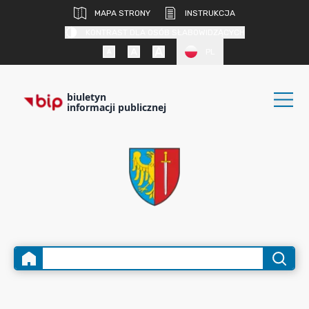
MAPA STRONY
INSTRUKCJA
KONTRAST DLA OSÓB SŁABOWIDZĄCYCH
PL
biuletyn
informacji publicznej