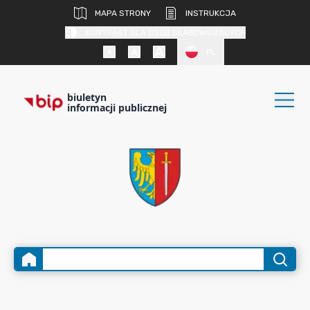
MAPA STRONY
INSTRUKCJA
KONTRAST DLA OSÓB SŁABOWIDZĄCYCH
PL
biuletyn
informacji publicznej