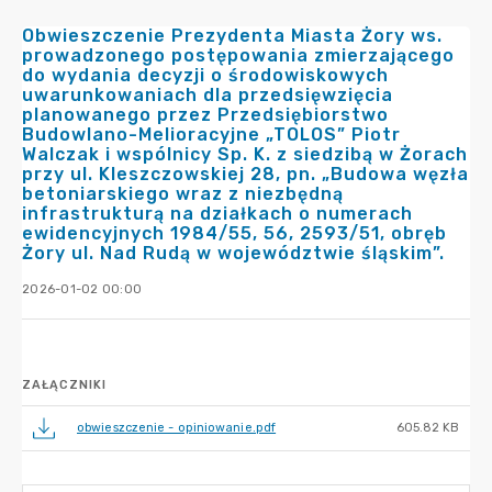
Obwieszczenie Prezydenta Miasta Żory ws.
prowadzonego postępowania zmierzającego
do wydania decyzji o środowiskowych
uwarunkowaniach dla przedsięwzięcia
planowanego przez Przedsiębiorstwo
Budowlano-Melioracyjne „TOLOS” Piotr
Walczak i wspólnicy Sp. K. z siedzibą w Żorach
przy ul. Kleszczowskiej 28, pn. „Budowa węzła
betoniarskiego wraz z niezbędną
infrastrukturą na działkach o numerach
ewidencyjnych 1984/55, 56, 2593/51, obręb
Żory ul. Nad Rudą w województwie śląskim”.
2026-01-02 00:00
ZAŁĄCZNIKI
obwieszczenie - opiniowanie.pdf
605.82 KB