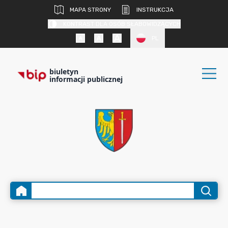
MAPA STRONY
INSTRUKCJA
KONTRAST DLA OSÓB SŁABOWIDZĄCYCH
PL
biuletyn
informacji publicznej