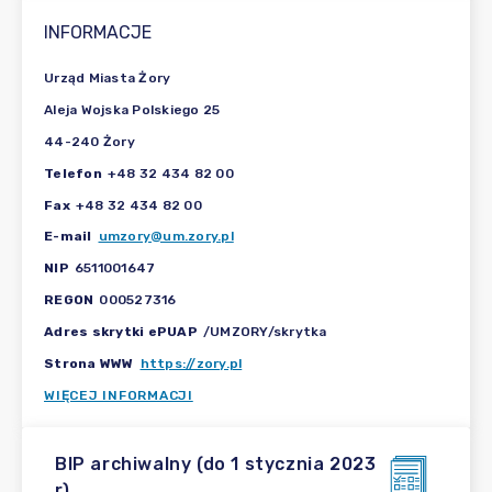
INFORMACJE
Urząd Miasta Żory
Aleja Wojska Polskiego 25
44-240 Żory
Telefon
+48 32 434 82 00
Fax
+48 32 434 82 00
E-mail
umzory@um.zory.pl
NIP
6511001647
REGON
000527316
Adres skrytki ePUAP
/UMZORY/skrytka
Strona WWW
https://zory.pl
WIĘCEJ INFORMACJI
BIP archiwalny (do 1 stycznia 2023
r)