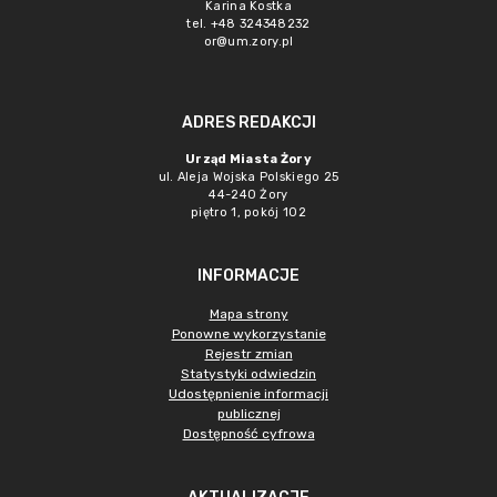
Karina Kostka
tel. +48 324348232
or@um.zory.pl
ADRES REDAKCJI
Urząd Miasta Żory
ul. Aleja Wojska Polskiego 25
44-240 Żory
piętro 1, pokój 102
INFORMACJE
Mapa strony
Ponowne wykorzystanie
Rejestr zmian
Statystyki odwiedzin
Udostępnienie informacji
publicznej
Dostępność cyfrowa