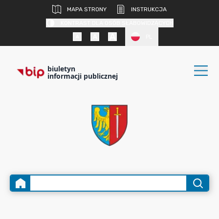
MAPA STRONY
INSTRUKCJA
KONTRAST DLA OSÓB SŁABOWIDZĄCYCH
PL
biuletyn
informacji publicznej