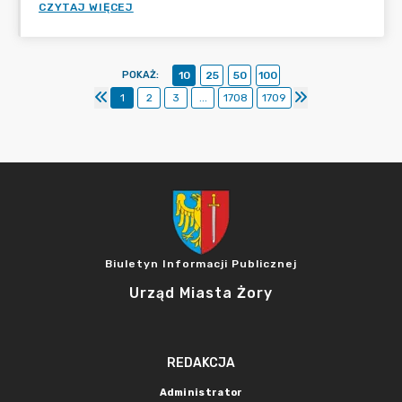
CZYTAJ WIĘCEJ
POKAŻ
:
10
25
50
100
1
2
3
...
1708
1709
Biuletyn Informacji Publicznej
Urząd Miasta Żory
REDAKCJA
Administrator