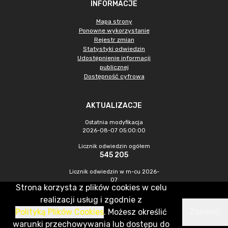
INFORMACJE
Mapa strony
Ponowne wykorzystanie
Rejestr zmian
Statystyki odwiedzin
Udostępnienie informacji
publicznej
Dostępność cyfrowa
AKTUALIZACJE
Ostatnia modyfikacja
2026-08-07 05:00:00
Licznik odwiedzin ogółem
545 205
Licznik odwiedzin w m-cu 2026-
07
Strona korzysta z plików cookies w celu
1 221
realizacji usług i zgodnie z
Polityką Plików Cookies
. Możesz określić
Zamknij
CMS & Hosting: Nefeni Sp. z o.o.
warunki przechowywania lub dostępu do