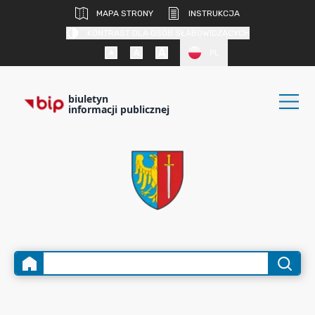
MAPA STRONY
INSTRUKCJA
KONTRAST DLA OSÓB SŁABOWIDZĄCYCH
PL
biuletyn
informacji publicznej