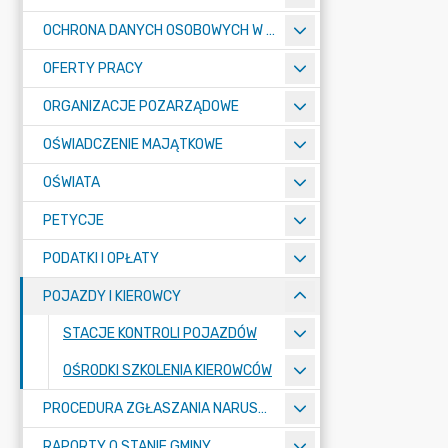
OCHRONA DANYCH OSOBOWYCH W URZĘDZIE MIASTA ŻORY - RODO
OFERTY PRACY
ORGANIZACJE POZARZĄDOWE
OŚWIADCZENIE MAJĄTKOWE
OŚWIATA
PETYCJE
PODATKI I OPŁATY
POJAZDY I KIEROWCY
STACJE KONTROLI POJAZDÓW
OŚRODKI SZKOLENIA KIEROWCÓW
PROCEDURA ZGŁASZANIA NARUSZEŃ PRAWA
RAPORTY O STANIE GMINY