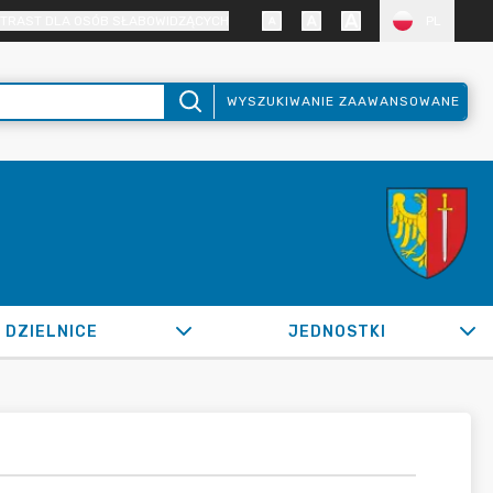
TRAST DLA OSÓB SŁABOWIDZĄCYCH
PL
WYSZUKIWANIE ZAAWANSOWANE
DZIELNICE
JEDNOSTKI