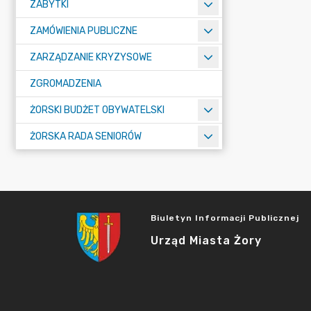
ZABYTKI
ZAMÓWIENIA PUBLICZNE
ZARZĄDZANIE KRYZYSOWE
ZGROMADZENIA
ŻORSKI BUDŻET OBYWATELSKI
ŻORSKA RADA SENIORÓW
Biuletyn Informacji Publicznej
Urząd Miasta Żory