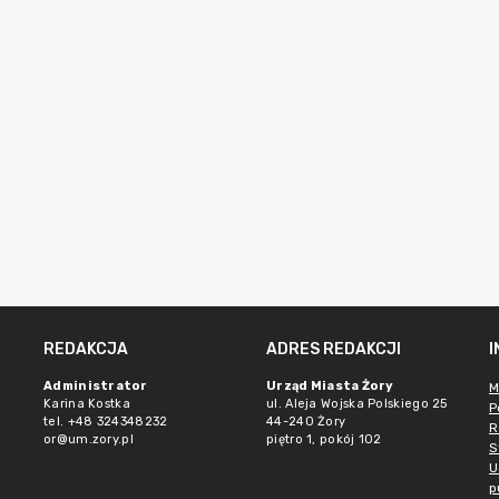
REDAKCJA
ADRES REDAKCJI
Administrator
Urząd Miasta Żory
M
Karina Kostka
ul. Aleja Wojska Polskiego 25
P
tel. +48 324348232
44-240 Żory
R
or@um.zory.pl
piętro 1, pokój 102
S
U
p