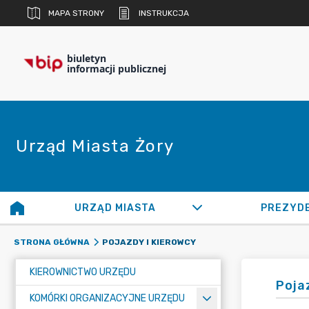
MAPA STRONY
INSTRUKCJA
biuletyn
informacji publicznej
Urząd Miasta Żory
URZĄD MIASTA
PREZYD
POJAZDY I KIEROWCY
STRONA GŁÓWNA
KIEROWNICTWO URZĘDU
Poja
KOMÓRKI ORGANIZACYJNE URZĘDU