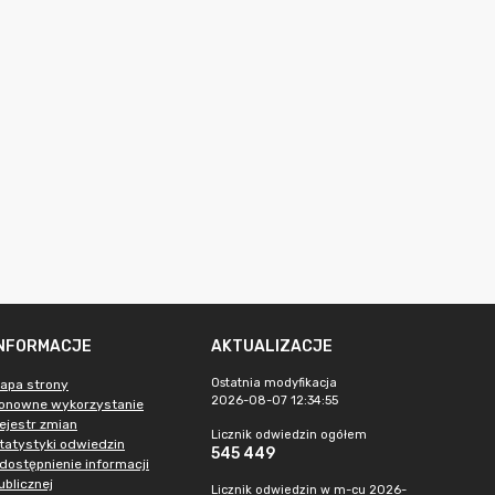
INFORMACJE
AKTUALIZACJE
Ostatnia modyfikacja
apa strony
2026-08-07 12:34:55
onowne wykorzystanie
ejestr zmian
Licznik odwiedzin ogółem
tatystyki odwiedzin
545 449
dostępnienie informacji
ublicznej
Licznik odwiedzin w m-cu 2026-