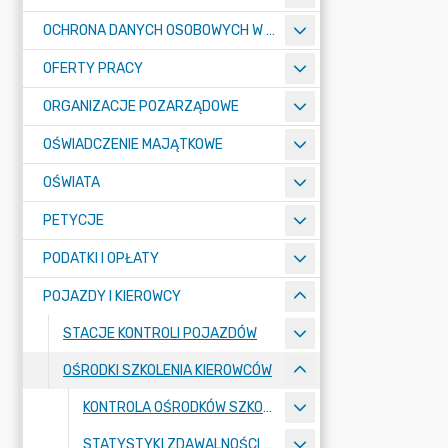
OCHRONA DANYCH OSOBOWYCH W URZĘDZIE MIASTA ŻORY - RODO
OFERTY PRACY
ORGANIZACJE POZARZĄDOWE
OŚWIADCZENIE MAJĄTKOWE
OŚWIATA
PETYCJE
PODATKI I OPŁATY
POJAZDY I KIEROWCY
STACJE KONTROLI POJAZDÓW
OŚRODKI SZKOLENIA KIEROWCÓW
KONTROLA OŚRODKÓW SZKOLENIA KIEROWCÓW
STATYSTYKI ZDAWALNOŚCI OŚRODKÓW SZKOLENIA KIEROWCÓW