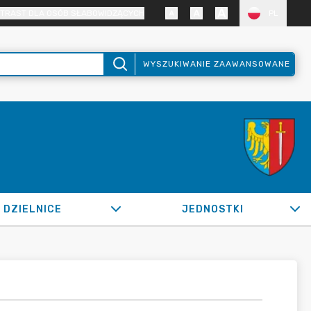
TRAST DLA OSÓB SŁABOWIDZĄCYCH
PL
WYSZUKIWANIE ZAAWANSOWANE
DZIELNICE
JEDNOSTKI