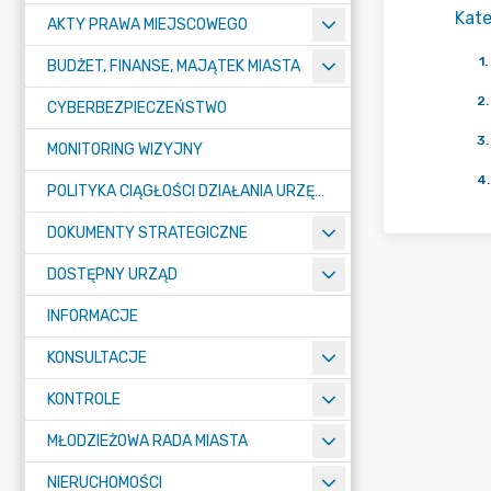
Kate
AKTY PRAWA MIEJSCOWEGO
1
.
BUDŻET, FINANSE, MAJĄTEK MIASTA
2
.
CYBERBEZPIECZEŃSTWO
3
.
MONITORING WIZYJNY
4
.
POLITYKA CIĄGŁOŚCI DZIAŁANIA URZĘDU MIASTA ŻORY
DOKUMENTY STRATEGICZNE
DOSTĘPNY URZĄD
INFORMACJE
KONSULTACJE
KONTROLE
MŁODZIEŻOWA RADA MIASTA
NIERUCHOMOŚCI