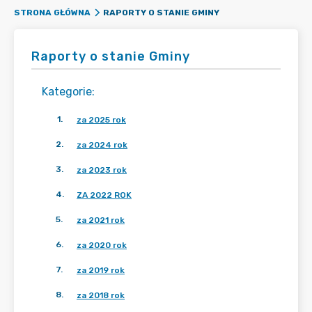
RAPORTY O STANIE GMINY
STRONA GŁÓWNA
Raporty o stanie Gminy
Kategorie
:
1
.
za 2025 rok
2
.
za 2024 rok
3
.
za 2023 rok
4
.
ZA 2022 ROK
5
.
za 2021 rok
6
.
za 2020 rok
7
.
za 2019 rok
8
.
za 2018 rok