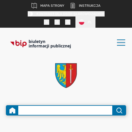
MAPA STRONY
INSTRUKCJA
KONTRAST DLA OSÓB SŁABOWIDZĄCYCH
PL
biuletyn
informacji publicznej