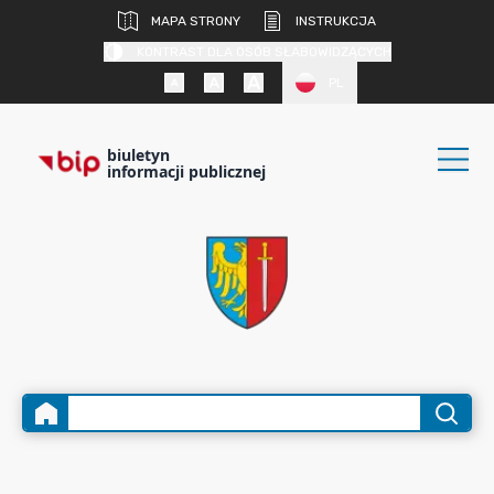
MAPA STRONY
INSTRUKCJA
KONTRAST DLA OSÓB SŁABOWIDZĄCYCH
PL
biuletyn
informacji publicznej