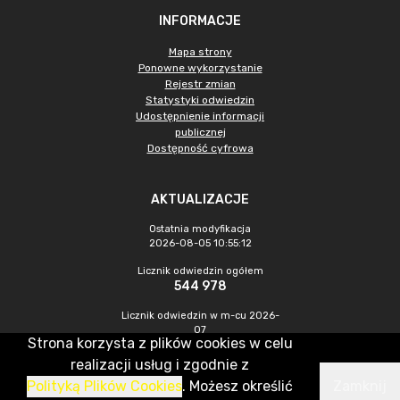
INFORMACJE
Mapa strony
Ponowne wykorzystanie
Rejestr zmian
Statystyki odwiedzin
Udostępnienie informacji
publicznej
Dostępność cyfrowa
AKTUALIZACJE
Ostatnia modyfikacja
2026-08-05 10:55:12
Licznik odwiedzin ogółem
544 978
Licznik odwiedzin w m-cu 2026-
07
Strona korzysta z plików cookies w celu
994
realizacji usług i zgodnie z
Polityką Plików Cookies
. Możesz określić
Zamknij
CMS & Hosting: Nefeni Sp. z o.o.