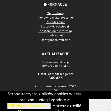
INFORMACJE
Mapa strony
Ponowne wykorzystanie
Rejestr zmian
Statystyki odwiedzin
Udostępnienie informacji
publicznej
Dostępność cyfrowa
AKTUALIZACJE
Ostatnia modyfikacja
2026-08-07 12:34:55
Licznik odwiedzin ogółem
545 433
Licznik odwiedzin w m-cu 2026-
07
Strona korzysta z plików cookies w celu
1 449
realizacji usług i zgodnie z
Polityką Plików Cookies
. Możesz określić
Zamknij
CMS & Hosting: Nefeni Sp. z o.o.