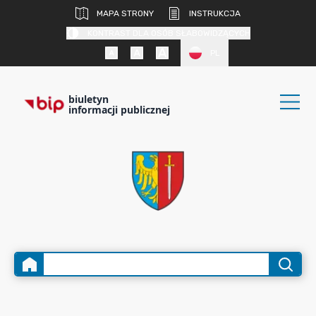
MAPA STRONY
INSTRUKCJA
KONTRAST DLA OSÓB SŁABOWIDZĄCYCH
PL
biuletyn
informacji publicznej