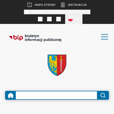
MAPA STRONY
INSTRUKCJA
KONTRAST DLA OSÓB SŁABOWIDZĄCYCH
PL
biuletyn
informacji publicznej