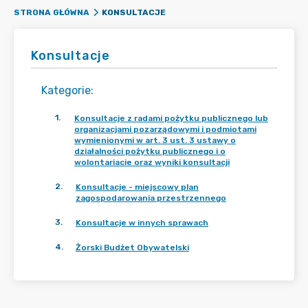
KONSULTACJE
STRONA GŁÓWNA
Konsultacje
Kategorie
:
1
.
Konsultacje z radami pożytku publicznego lub
organizacjami pozarządowymi i podmiotami
wymienionymi w art. 3 ust. 3 ustawy o
działalności pożytku publicznego i o
wolontariacie oraz wyniki konsultacji
2
.
Konsultacje - miejscowy plan
zagospodarowania przestrzennego
3
.
Konsultacje w innych sprawach
4
.
Żorski Budżet Obywatelski