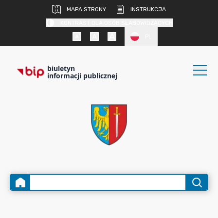
MAPA STRONY
INSTRUKCJA
KONTRAST DLA OSÓB SŁABOWIDZĄCYCH
PL
biuletyn
informacji publicznej