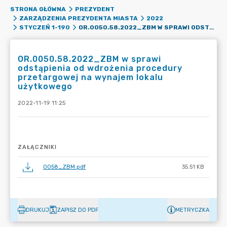
STRONA GŁÓWNA
PREZYDENT
ZARZĄDZENIA PREZYDENTA MIASTA
2022
OR.0050.58.2022_ZBM W SPRAWI ODSTĄPIENIA OD WDROŻENIA PROCEDURY PRZETARGOWEJ NA WYNAJEM LOKALU UŻYTKOWEGO
STYCZEŃ 1-190
OR.0050.58.2022_ZBM w sprawi
odstąpienia od wdrożenia procedury
przetargowej na wynajem lokalu
użytkowego
2022-11-19 11:25
ZAŁĄCZNIKI
0058_ZBM.pdf
35.51 KB
DRUKUJ
ZAPISZ DO PDF
METRYCZKA