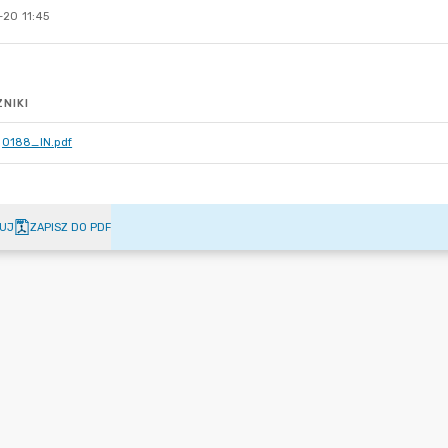
-20 11:45
NIKI
0188_IN.pdf
UJ
ZAPISZ DO PDF