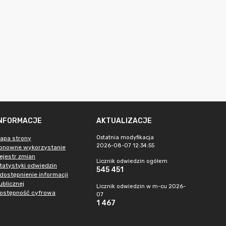
INFORMACJE
AKTUALIZACJE
Ostatnia modyfikacja
apa strony
2026-08-07 12:34:55
onowne wykorzystanie
ejestr zmian
Licznik odwiedzin ogółem
tatystyki odwiedzin
545 451
dostępnienie informacji
ublicznej
Licznik odwiedzin w m-cu 2026-
ostępność cyfrowa
07
1 467