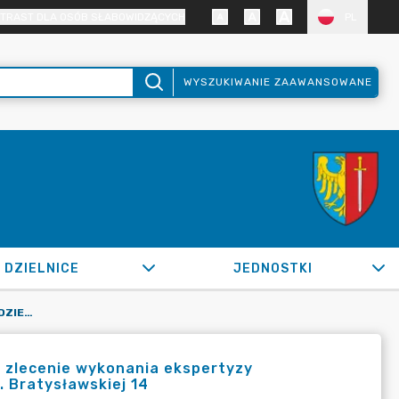
TRAST DLA OSÓB SŁABOWIDZĄCYCH
PL
WYSZUKIWANIE ZAAWANSOWANE
DZIELNICE
JEDNOSTKI
OR.0050.188.2022_IN W SPRAWIE UDZIELANIE ZAMÓWIENIA I ZLECENIE WYKONANIA EKSPERTYZY DOTYCZĄCEJ BEPIECZEŃSTWA POŻAROWEGO BUDYNKU PRZY UL. BRATYSŁAWSKIEJ 14
i zlecenie wykonania ekspertyzy
 Bratysławskiej 14