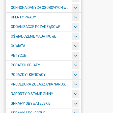
OCHRONA DANYCH OSOBOWYCH W URZĘDZIE MIASTA ŻORY - RODO
OFERTY PRACY
ORGANIZACJE POZARZĄDOWE
OŚWIADCZENIE MAJĄTKOWE
OŚWIATA
PETYCJE
PODATKI I OPŁATY
POJAZDY I KIEROWCY
PROCEDURA ZGŁASZANIA NARUSZEŃ PRAWA
RAPORTY O STANIE GMINY
SPRAWY OBYWATELSKIE