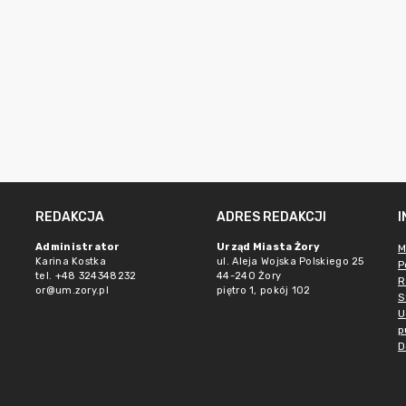
REDAKCJA
ADRES REDAKCJI
Administrator
Urząd Miasta Żory
M
Karina Kostka
ul. Aleja Wojska Polskiego 25
P
tel. +48 324348232
44-240 Żory
R
or@um.zory.pl
piętro 1, pokój 102
S
U
p
D