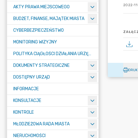
2022-11
AKTY PRAWA MIEJSCOWEGO
BUDŻET, FINANSE, MAJĄTEK MIASTA
CYBERBEZPIECZEŃSTWO
ZAŁĄCZ
MONITORING WIZYJNY
POLITYKA CIĄGŁOŚCI DZIAŁANIA URZĘDU MIASTA ŻORY
DOKUMENTY STRATEGICZNE
DRUK
DOSTĘPNY URZĄD
INFORMACJE
KONSULTACJE
KONTROLE
MŁODZIEŻOWA RADA MIASTA
NIERUCHOMOŚCI