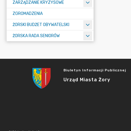
ZARZĄDZANIE KRYZYSOWE
ZGROMADZENIA
ŻORSKI BUDŻET OBYWATELSKI
ŻORSKA RADA SENIORÓW
Biuletyn Informacji Publicznej
Urząd Miasta Żory