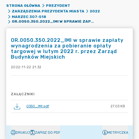
STRONA GŁÓWNA
PREZYDENT
ZARZĄDZENIA PREZYDENTA MIASTA
2022
MARZEC 307-518
OR.0050.350.2022_IMI W SPRAWIE ZAPŁATY WYNAGRODZENIA ZA POBIERANIE OPŁATY TARGOWEJ W LUTYM 2022 R. PRZEZ ZARZĄD BUDYNKÓW MIEJSKICH
OR.0050.350.2022_IMI w sprawie zapłaty
wynagrodzenia za pobieranie opłaty
targowej w lutym 2022 r. przez Zarząd
Budynków Miejskich
2022-11-22 21:32
ZAŁĄCZNIKI
0350_IMI.pdf
27.03 KB
DRUKUJ
ZAPISZ DO PDF
METRYCZKA