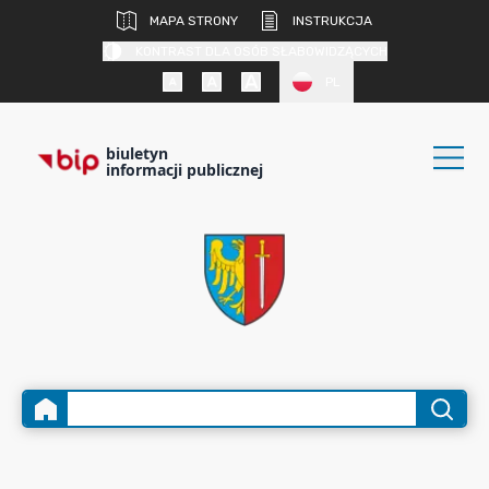
MAPA STRONY
INSTRUKCJA
KONTRAST DLA OSÓB SŁABOWIDZĄCYCH
PL
biuletyn
informacji publicznej