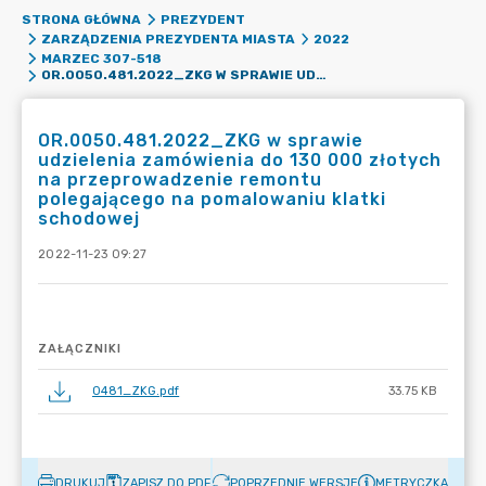
STRONA GŁÓWNA
PREZYDENT
ZARZĄDZENIA PREZYDENTA MIASTA
2022
MARZEC 307-518
OR.0050.481.2022_ZKG W SPRAWIE UDZIELENIA ZAMÓWIENIA DO 130 000 ZŁOTYCH NA PRZEPROWADZENIE REMONTU POLEGAJĄCEGO NA POMALOWANIU KLATKI SCHODOWEJ
OR.0050.481.2022_ZKG w sprawie
udzielenia zamówienia do 130 000 złotych
na przeprowadzenie remontu
polegającego na pomalowaniu klatki
schodowej
2022-11-23 09:27
ZAŁĄCZNIKI
0481_ZKG.pdf
33.75 KB
DRUKUJ
ZAPISZ DO PDF
POPRZEDNIE WERSJE
METRYCZKA