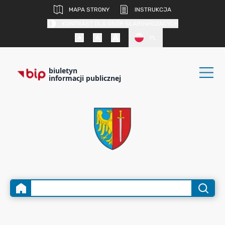
MAPA STRONY
INSTRUKCJA
KONTRAST DLA OSÓB SŁABOWIDZĄCYCH
PL
biuletyn
informacji publicznej