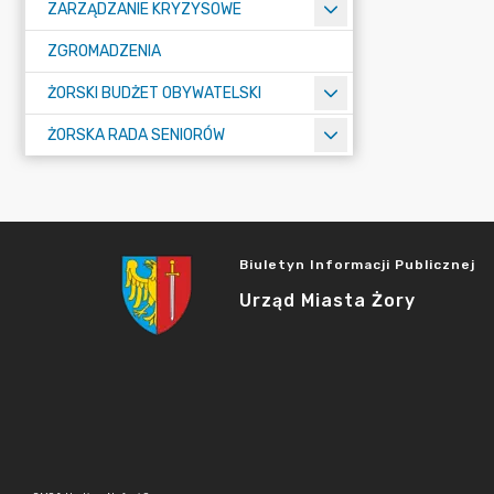
ZARZĄDZANIE KRYZYSOWE
ZGROMADZENIA
ŻORSKI BUDŻET OBYWATELSKI
ŻORSKA RADA SENIORÓW
Biuletyn Informacji Publicznej
Urząd Miasta Żory