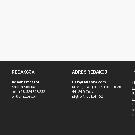
REDAKCJA
ADRES REDAKCJI
Administrator
Urząd Miasta Żory
M
Karina Kostka
ul. Aleja Wojska Polskiego 25
P
tel. +48 324348232
44-240 Żory
R
or@um.zory.pl
piętro 1, pokój 102
S
U
p
D