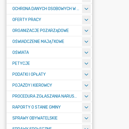
OCHRONA DANYCH OSOBOWYCH W URZĘDZIE MIASTA ŻORY - RODO
OFERTY PRACY
ORGANIZACJE POZARZĄDOWE
OŚWIADCZENIE MAJĄTKOWE
OŚWIATA
PETYCJE
PODATKI I OPŁATY
POJAZDY I KIEROWCY
PROCEDURA ZGŁASZANIA NARUSZEŃ PRAWA
RAPORTY O STANIE GMINY
SPRAWY OBYWATELSKIE