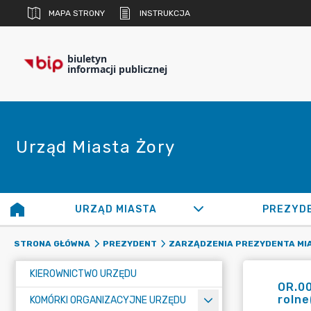
MAPA STRONY
INSTRUKCJA
biuletyn
informacji publicznej
Urząd Miasta Żory
URZĄD MIASTA
PREZYD
STRONA GŁÓWNA
PREZYDENT
ZARZĄDZENIA PREZYDENTA MI
KIEROWNICTWO URZĘDU
OR.00
roln
KOMÓRKI ORGANIZACYJNE URZĘDU