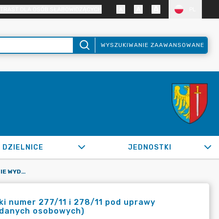
TRAST DLA OSÓB SŁABOWIDZĄCYCH
PL
WYSZUKIWANIE ZAAWANSOWANE
DZIELNICE
JEDNOSTKI
OR.0050.546.2022_SM W SPRAWIE WYDZIERŻAWIENIA DZIAŁKI NUMER 277/11 I 278/11 POD UPRAWY ROLNE(ZARZĄDZENIE ZANONIMIZOWANO Z UWAGI NA OCHRONĘ DANYCH OSOBOWYCH)
i numer 277/11 i 278/11 pod uprawy
 danych osobowych)