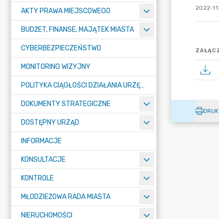
2022-11
AKTY PRAWA MIEJSCOWEGO
BUDŻET, FINANSE, MAJĄTEK MIASTA
CYBERBEZPIECZEŃSTWO
ZAŁĄCZ
MONITORING WIZYJNY
POLITYKA CIĄGŁOŚCI DZIAŁANIA URZĘDU MIASTA ŻORY
DOKUMENTY STRATEGICZNE
DRUK
DOSTĘPNY URZĄD
INFORMACJE
KONSULTACJE
KONTROLE
MŁODZIEŻOWA RADA MIASTA
NIERUCHOMOŚCI