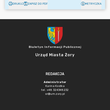
DRUKUJ
ZAPISZ DO PDF
METRYCZKA
Biuletyn Informacji Publicznej
Urząd Miasta Żory
REDAKCJA
Administrator
Karina Kostka
tel. +48 324348232
or@um.zory.pl