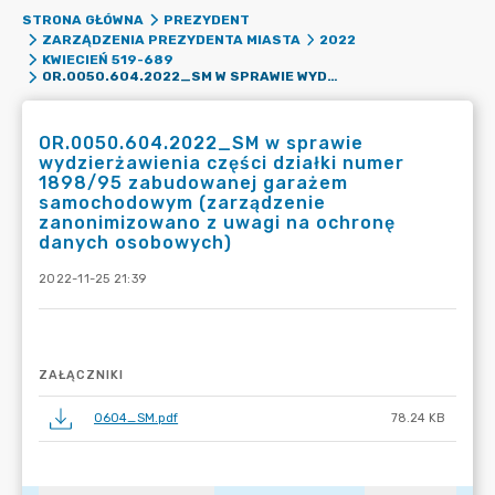
STRONA GŁÓWNA
PREZYDENT
ZARZĄDZENIA PREZYDENTA MIASTA
2022
KWIECIEŃ 519-689
OR.0050.604.2022_SM W SPRAWIE WYDZIERŻAWIENIA CZĘŚCI DZIAŁKI NUMER 1898/95 ZABUDOWANEJ GARAŻEM SAMOCHODOWYM (ZARZĄDZENIE ZANONIMIZOWANO Z UWAGI NA OCHRONĘ DANYCH OSOBOWYCH)
OR.0050.604.2022_SM w sprawie
wydzierżawienia części działki numer
1898/95 zabudowanej garażem
samochodowym (zarządzenie
zanonimizowano z uwagi na ochronę
danych osobowych)
2022-11-25 21:39
ZAŁĄCZNIKI
0604_SM.pdf
78.24 KB