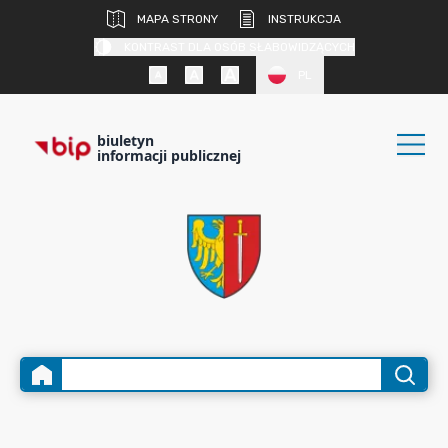
MAPA STRONY
INSTRUKCJA
KONTRAST DLA OSÓB SŁABOWIDZĄCYCH
PL
biuletyn
informacji publicznej