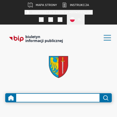
MAPA STRONY
INSTRUKCJA
KONTRAST DLA OSÓB SŁABOWIDZĄCYCH
PL
biuletyn
informacji publicznej