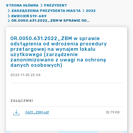
STRONA GŁÓWNA
PREZYDENT
ZARZĄDZENIA PREZYDENTA MIASTA
2022
KWIECIEŃ 519-689
OR.0050.631.2022_ZBM W SPRAWIE ODSTĄPIENIA OD WDROŻENIA PROCEDURY PRZETARGOWEJ NA WYNAJEM LOKALU UŻYTKOWEGO (ZARZĄDZENIE ZANONIMIZOWANO Z UWAGI NA OCHRONĘ DANYCH OSOBOWYCH)
OR.0050.631.2022_ZBM w sprawie
odstąpienia od wdrożenia procedury
przetargowej na wynajem lokalu
użytkowego (zarządzenie
zanonimizowano z uwagi na ochronę
danych osobowych)
2022-11-25 22:06
ZAŁĄCZNIKI
0631_ZBM.pdf
32.79 KB