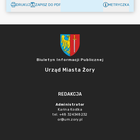
DRUKUJ
ZAPISZ DO PDF
METRYCZKA
Biuletyn Informacji Publicznej
Urząd Miasta Żory
REDAKCJA
Administrator
Karina Kostka
tel. +48 324348232
or@um.zory.pl