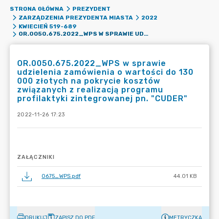
STRONA GŁÓWNA
PREZYDENT
ZARZĄDZENIA PREZYDENTA MIASTA
2022
KWIECIEŃ 519-689
OR.0050.675.2022_WPS W SPRAWIE UDZIELENIA ZAMÓWIENIA O WARTOŚCI DO 130 000 ZŁOTYCH NA POKRYCIE KOSZTÓW ZWIĄZANYCH Z REALIZACJĄ PROGRAMU PROFILAKTYKI ZINTEGROWANEJ PN. "CUDER"
OR.0050.675.2022_WPS w sprawie
udzielenia zamówienia o wartości do 130
000 złotych na pokrycie kosztów
związanych z realizacją programu
profilaktyki zintegrowanej pn. "CUDER"
2022-11-26 17:23
ZAŁĄCZNIKI
0675_WPS.pdf
44.01 KB
DRUKUJ
ZAPISZ DO PDF
METRYCZKA