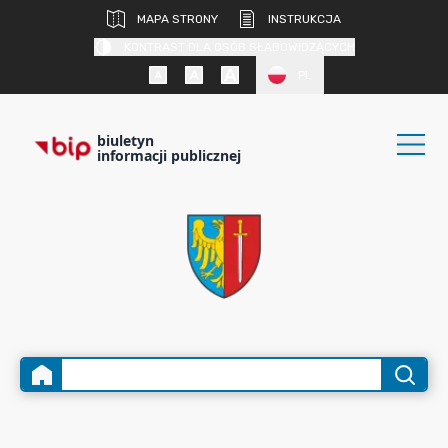
MAPA STRONY
INSTRUKCJA
KONTRAST DLA OSÓB SŁABOWIDZĄCYCH
PL
biuletyn
informacji publicznej