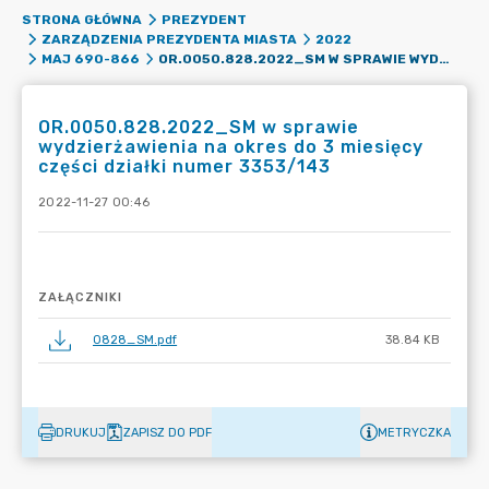
STRONA GŁÓWNA
PREZYDENT
ZARZĄDZENIA PREZYDENTA MIASTA
2022
OR.0050.828.2022_SM W SPRAWIE WYDZIERŻAWIENIA NA OKRES DO 3 MIESIĘCY CZĘŚCI DZIAŁKI NUMER 3353/143
MAJ 690-866
OR.0050.828.2022_SM w sprawie
wydzierżawienia na okres do 3 miesięcy
części działki numer 3353/143
2022-11-27 00:46
ZAŁĄCZNIKI
0828_SM.pdf
38.84 KB
DRUKUJ
ZAPISZ DO PDF
METRYCZKA