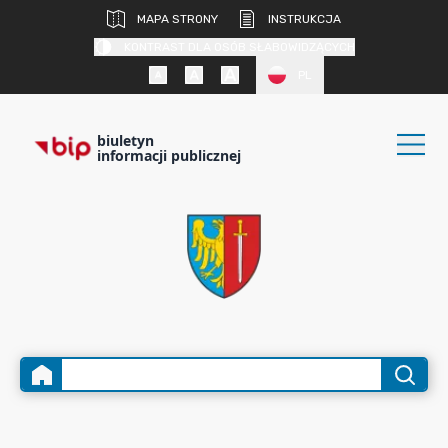
MAPA STRONY
INSTRUKCJA
KONTRAST DLA OSÓB SŁABOWIDZĄCYCH
PL
biuletyn
informacji publicznej