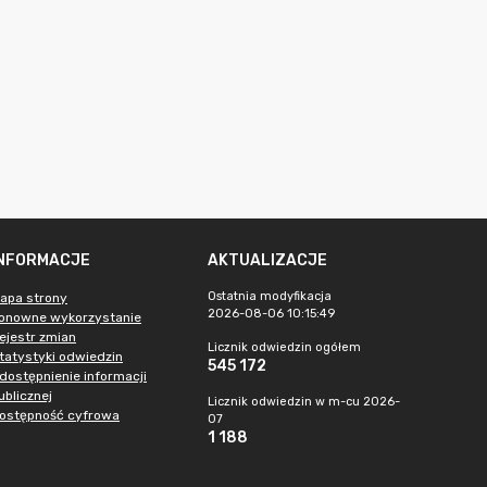
INFORMACJE
AKTUALIZACJE
Ostatnia modyfikacja
apa strony
2026-08-06 10:15:49
onowne wykorzystanie
ejestr zmian
Licznik odwiedzin ogółem
tatystyki odwiedzin
545 172
dostępnienie informacji
ublicznej
Licznik odwiedzin w m-cu 2026-
ostępność cyfrowa
07
1 188