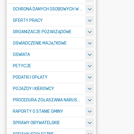
OCHRONA DANYCH OSOBOWYCH W URZĘDZIE MIASTA ŻORY - RODO
OFERTY PRACY
ORGANIZACJE POZARZĄDOWE
OŚWIADCZENIE MAJĄTKOWE
OŚWIATA
PETYCJE
PODATKI I OPŁATY
POJAZDY I KIEROWCY
PROCEDURA ZGŁASZANIA NARUSZEŃ PRAWA
RAPORTY O STANIE GMINY
SPRAWY OBYWATELSKIE