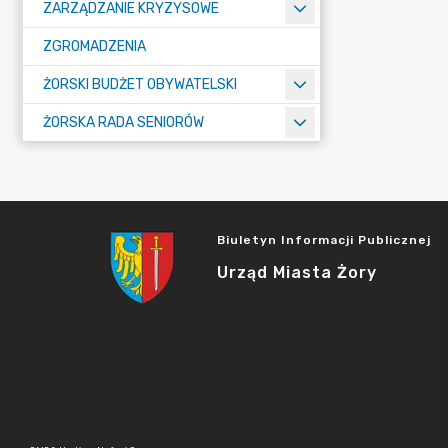
ZARZĄDZANIE KRYZYSOWE
ZGROMADZENIA
ŻORSKI BUDŻET OBYWATELSKI
ŻORSKA RADA SENIORÓW
Biuletyn Informacji Publicznej
Urząd Miasta Żory