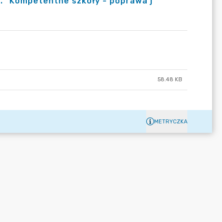
 "Kompetentne szkoły - poprawa j
58.48 KB
METRYCZKA