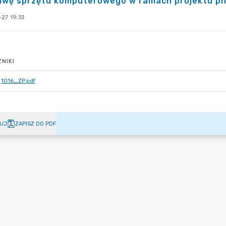
awę sprzętu komputerowego w ramach projektu pn.
27 19:33
NIKI
1016_ZP.pdf
UJ
ZAPISZ DO PDF