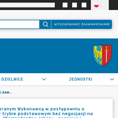
TRAST DLA OSÓB SŁABOWIDZĄCYCH
PL
WYSZUKIWANIE ZAAWANSOWANE
DZIELNICE
JEDNOSTKI
OR.0050.1016.2022_ZP W SPRAWIE ZAWARCIA UMOWY Z WYBRANYM WYKONAWCĄ W POSTĘPOWNIU O UDZIELENIE ZAMÓWIENIA PUBLICZNEGO PRZEPROWADZONYM W TRYBIE PODSTAWOWYM BEZ NEGOCJACJI NA DOSTAWĘ SPRZĘTU KOMPUTEROWEGO W RAMACH PROJEKTU PN. "KOMPETENTNE SZKOŁY - POPRAWA J
ybranym Wykonawcą w postępowniu o
 trybie podstawowym bez negocjacji na