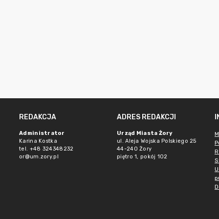
REDAKCJA
ADRES REDAKCJI
Administrator
Urząd Miasta Żory
M
Karina Kostka
ul. Aleja Wojska Polskiego 25
P
tel. +48 324348232
44-240 Żory
R
or@um.zory.pl
piętro 1, pokój 102
S
U
p
D