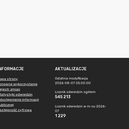
INFORMACJE
AKTUALIZACJE
Ostatnia modyfikacja
apa strony
2026-08-07 05:00:00
onowne wykorzystanie
ejestr zmian
Licznik odwiedzin ogółem
tatystyki odwiedzin
545 213
dostępnienie informacji
ublicznej
Licznik odwiedzin w m-cu 2026-
ostępność cyfrowa
07
1 229