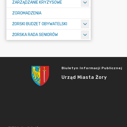
ZARZĄDZANIE KRYZYSOWE
ZGROMADZENIA
ŻORSKI BUDŻET OBYWATELSKI
ŻORSKA RADA SENIORÓW
Biuletyn Informacji Publicznej
Urząd Miasta Żory