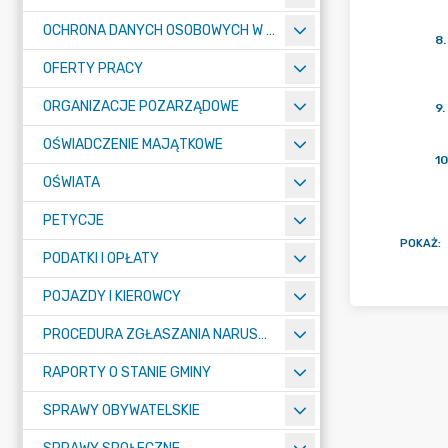
OCHRONA DANYCH OSOBOWYCH W URZĘDZIE MIASTA ŻORY - RODO
8
.
OFERTY PRACY
ORGANIZACJE POZARZĄDOWE
9
.
OŚWIADCZENIE MAJĄTKOWE
10
OŚWIATA
PETYCJE
POKAŻ
:
PODATKI I OPŁATY
POJAZDY I KIEROWCY
PROCEDURA ZGŁASZANIA NARUSZEŃ PRAWA
RAPORTY O STANIE GMINY
SPRAWY OBYWATELSKIE