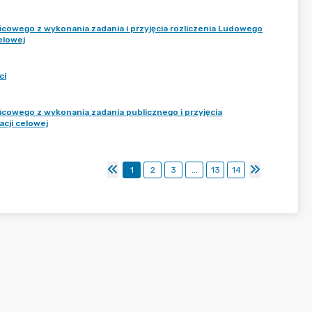
wego z wykonania zadania i przyjęcia rozliczenia Ludowego
elowej
ci
owego z wykonania zadania publicznego i przyjęcia
acji celowej
1
2
3
...
13
14