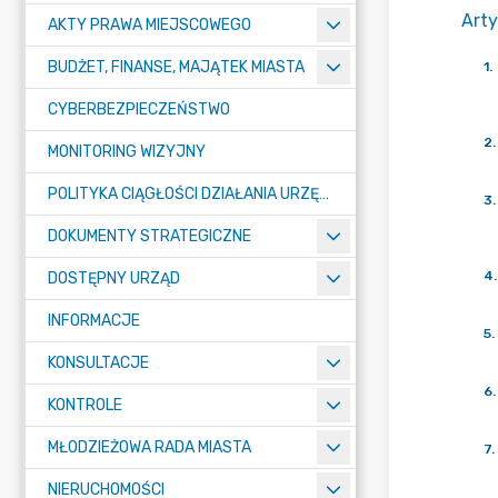
Arty
AKTY PRAWA MIEJSCOWEGO
BUDŻET, FINANSE, MAJĄTEK MIASTA
1
.
CYBERBEZPIECZEŃSTWO
2
.
MONITORING WIZYJNY
POLITYKA CIĄGŁOŚCI DZIAŁANIA URZĘDU MIASTA ŻORY
3
.
DOKUMENTY STRATEGICZNE
4
.
DOSTĘPNY URZĄD
INFORMACJE
5
.
KONSULTACJE
6
.
KONTROLE
MŁODZIEŻOWA RADA MIASTA
7
.
NIERUCHOMOŚCI