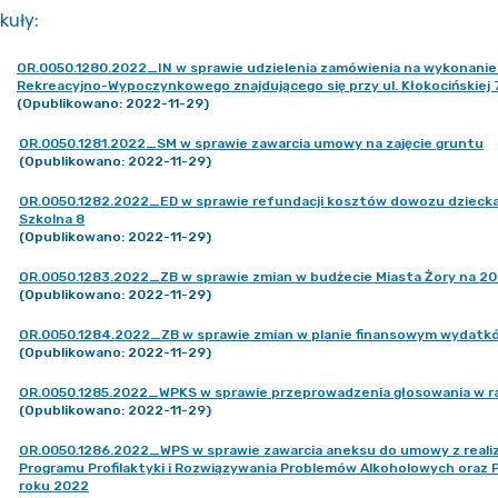
kuły
:
OR.0050.1280.2022_IN w sprawie udzielenia zamówienia na wykonanie
Rekreacyjno-Wypoczynkowego znajdującego się przy ul. Kłokocińskiej
(Opublikowano: 2022-11-29)
OR.0050.1281.2022_SM w sprawie zawarcia umowy na zajęcie gruntu
(Opublikowano: 2022-11-29)
OR.0050.1282.2022_ED w sprawie refundacji kosztów dowozu dziecka 
Szkolna 8
(Opublikowano: 2022-11-29)
OR.0050.1283.2022_ZB w sprawie zmian w budżecie Miasta Żory na 202
(Opublikowano: 2022-11-29)
OR.0050.1284.2022_ZB w sprawie zmian w planie finansowym wydatków
(Opublikowano: 2022-11-29)
OR.0050.1285.2022_WPKS w sprawie przeprowadzenia głosowania w r
(Opublikowano: 2022-11-29)
OR.0050.1286.2022_WPS w sprawie zawarcia aneksu do umowy z reali
Programu Profilaktyki i Rozwiązywania Problemów Alkoholowych oraz Pr
roku 2022