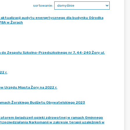
sortowanie:
 aktualizacji audytu energetycznego dla budynku Ośrodka
 78A w Żorach
do Zespołu Szkolno-Przedszkolnego nr 7, 44-240 Żory ul.
2 r.
 Urzędu Miasta Żory na 2022 r.
amach Żorskiego Budżetu Obywatelskiego 2023
zatorem świadczeń opieki zdrowotnej w ramach Gminnego
zeciwdziałania Narkomanii w zakresie terapii uzależnień w