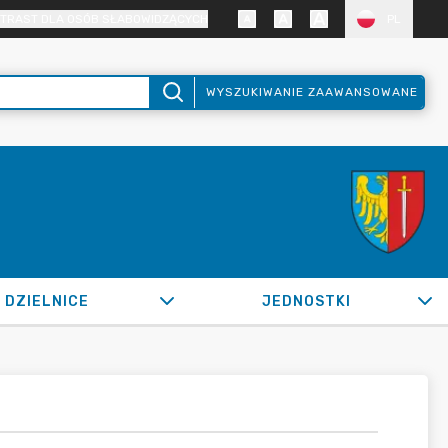
TRAST DLA OSÓB SŁABOWIDZĄCYCH
PL
WYSZUKIWANIE ZAAWANSOWANE
DZIELNICE
JEDNOSTKI