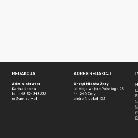
REDAKCJA
ADRES REDAKCJI
Administrator
Urząd Miasta Żory
M
Karina Kostka
ul. Aleja Wojska Polskiego 25
P
tel. +48 324348232
44-240 Żory
R
or@um.zory.pl
piętro 1, pokój 102
S
U
p
D