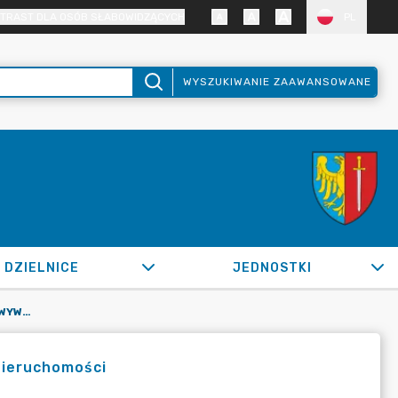
TRAST DLA OSÓB SŁABOWIDZĄCYCH
PL
WYSZUKIWANIE ZAAWANSOWANE
DZIELNICE
JEDNOSTKI
OR.0050.85.2020_ZBM W SPRAWIE WYWIESZENIA WYKAZU NIERUCHOMOŚCI
nieruchomości