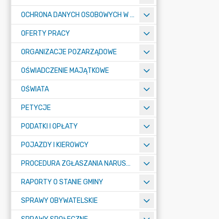
OCHRONA DANYCH OSOBOWYCH W URZĘDZIE MIASTA ŻORY - RODO
OFERTY PRACY
ORGANIZACJE POZARZĄDOWE
OŚWIADCZENIE MAJĄTKOWE
OŚWIATA
PETYCJE
PODATKI I OPŁATY
POJAZDY I KIEROWCY
PROCEDURA ZGŁASZANIA NARUSZEŃ PRAWA
RAPORTY O STANIE GMINY
SPRAWY OBYWATELSKIE