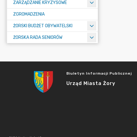
ZARZĄDZANIE KRYZYSOWE
ZGROMADZENIA
ŻORSKI BUDŻET OBYWATELSKI
ŻORSKA RADA SENIORÓW
Biuletyn Informacji Publicznej
Urząd Miasta Żory