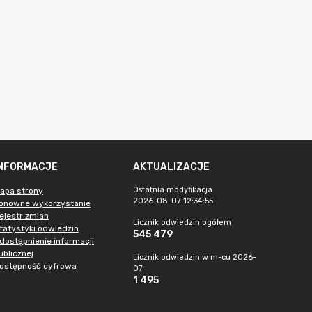
INFORMACJE
AKTUALIZACJE
Ostatnia modyfikacja
apa strony
2026-08-07 12:34:55
onowne wykorzystanie
ejestr zmian
Licznik odwiedzin ogółem
tatystyki odwiedzin
545 479
dostępnienie informacji
ublicznej
Licznik odwiedzin w m-cu 2026-
ostępność cyfrowa
07
1 495