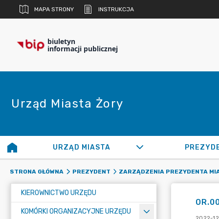
MAPA STRONY
INSTRUKCJA
biuletyn
informacji publicznej
Urząd Miasta Żory
URZĄD MIASTA
PREZYD
STRONA GŁÓWNA
PREZYDENT
ZARZĄDZENIA PREZYDENTA MI
KIEROWNICTWO URZĘDU
OR.0
KOMÓRKI ORGANIZACYJNE URZĘDU
2022-12