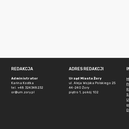
REDAKCJA
ADRES REDAKCJI
Administrator
Urząd Miasta Żory
M
Karina Kostka
ul. Aleja Wojska Polskiego 25
P
tel. +48 324348232
44-240 Żory
R
or@um.zory.pl
piętro 1, pokój 102
S
U
p
D