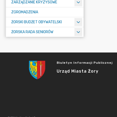
ZARZĄDZANIE KRYZYSOWE
ZGROMADZENIA
ŻORSKI BUDŻET OBYWATELSKI
ŻORSKA RADA SENIORÓW
Biuletyn Informacji Publicznej
Urząd Miasta Żory