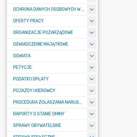
OCHRONA DANYCH OSOBOWYCH W URZĘDZIE MIASTA ŻORY - RODO
OFERTY PRACY
ORGANIZACJE POZARZĄDOWE
OŚWIADCZENIE MAJĄTKOWE
OŚWIATA
PETYCJE
PODATKI I OPŁATY
POJAZDY I KIEROWCY
PROCEDURA ZGŁASZANIA NARUSZEŃ PRAWA
RAPORTY O STANIE GMINY
SPRAWY OBYWATELSKIE