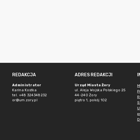
REDAKCJA
ADRES REDAKCJI
Administrator
Urząd Miasta Żory
M
Karina Kostka
ul. Aleja Wojska Polskiego 25
P
tel. +48 324348232
44-240 Żory
R
or@um.zory.pl
piętro 1, pokój 102
S
U
p
D