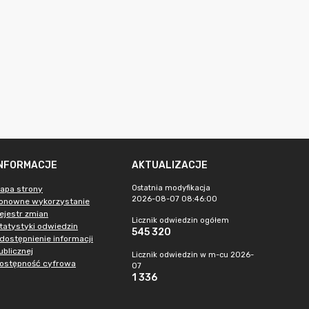
INFORMACJE
AKTUALIZACJE
Ostatnia modyfikacja
apa strony
2026-08-07 08:46:00
onowne wykorzystanie
ejestr zmian
Licznik odwiedzin ogółem
tatystyki odwiedzin
545 320
dostępnienie informacji
ublicznej
Licznik odwiedzin w m-cu 2026-
ostępność cyfrowa
07
1 336