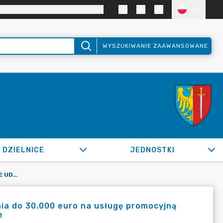
TRAST DLA OSÓB SŁABOWIDZĄCYCH
PL
WYSZUKIWANIE ZAAWANSOWANE
DZIELNICE
JEDNOSTKI
OR.0050.133.2020_BPKS W SPRAWIE UDZIELENIA ZAMÓWIENIA DO 30.000 EURO NA USŁUGĘ PROMOCYJNĄ PODCZAS WYSTAWY W ARCHITEKTUR GALERIE BERLIN W BERLINIE
ia do 30.000 euro na usługę promocyjną
e