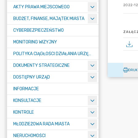
2022-12
AKTY PRAWA MIEJSCOWEGO
BUDŻET, FINANSE, MAJĄTEK MIASTA
CYBERBEZPIECZEŃSTWO
ZAŁĄCZ
MONITORING WIZYJNY
POLITYKA CIĄGŁOŚCI DZIAŁANIA URZĘDU MIASTA ŻORY
DOKUMENTY STRATEGICZNE
DRUK
DOSTĘPNY URZĄD
INFORMACJE
KONSULTACJE
KONTROLE
MŁODZIEŻOWA RADA MIASTA
NIERUCHOMOŚCI