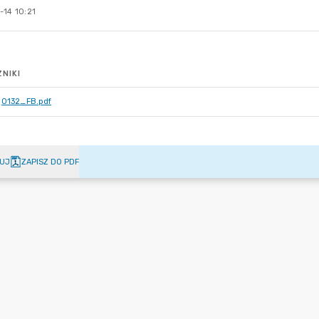
-14 10:21
NIKI
0132_FB.pdf
UJ
ZAPISZ DO PDF