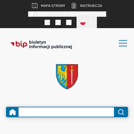
MAPA STRONY
INSTRUKCJA
KONTRAST DLA OSÓB SŁABOWIDZĄCYCH
PL
biuletyn
informacji publicznej