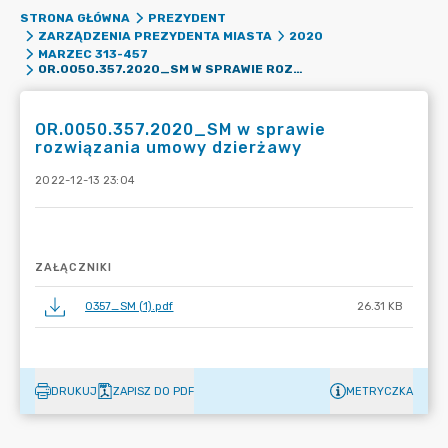
STRONA GŁÓWNA
PREZYDENT
ZARZĄDZENIA PREZYDENTA MIASTA
2020
MARZEC 313-457
OR.0050.357.2020_SM W SPRAWIE ROZWIĄZANIA UMOWY DZIERŻAWY
OR.0050.357.2020_SM w sprawie
rozwiązania umowy dzierżawy
2022-12-13 23:04
ZAŁĄCZNIKI
0357_SM (1).pdf
26.31 KB
DRUKUJ
ZAPISZ DO PDF
METRYCZKA