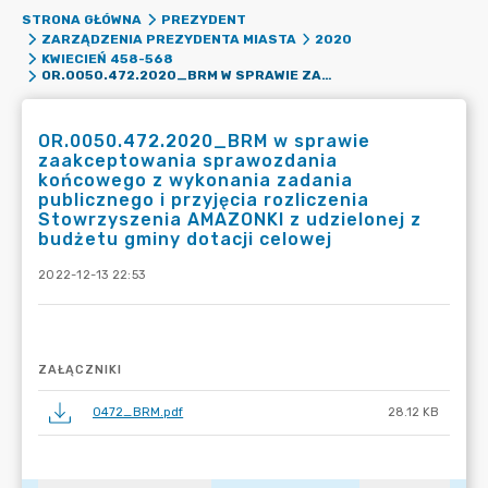
STRONA GŁÓWNA
PREZYDENT
ZARZĄDZENIA PREZYDENTA MIASTA
2020
KWIECIEŃ 458-568
OR.0050.472.2020_BRM W SPRAWIE ZAAKCEPTOWANIA SPRAWOZDANIA KOŃCOWEGO Z WYKONANIA ZADANIA PUBLICZNEGO I PRZYJĘCIA ROZLICZENIA STOWRZYSZENIA AMAZONKI Z UDZIELONEJ Z BUDŻETU GMINY DOTACJI CELOWEJ
OR.0050.472.2020_BRM w sprawie
zaakceptowania sprawozdania
końcowego z wykonania zadania
publicznego i przyjęcia rozliczenia
Stowrzyszenia AMAZONKI z udzielonej z
budżetu gminy dotacji celowej
2022-12-13 22:53
ZAŁĄCZNIKI
0472_BRM.pdf
28.12 KB