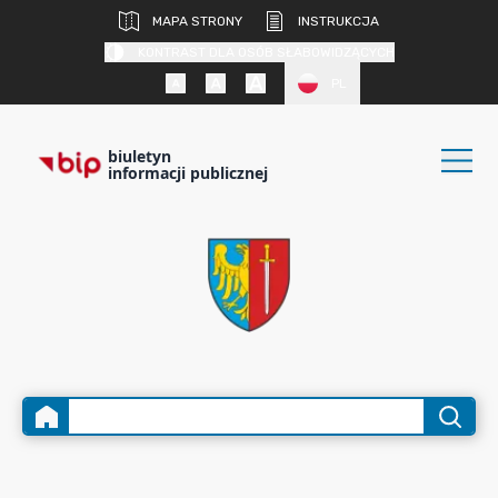
MAPA STRONY
INSTRUKCJA
KONTRAST DLA OSÓB SŁABOWIDZĄCYCH
PL
biuletyn
informacji publicznej