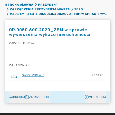
STRONA GŁÓWNA
PREZYDENT
ZARZĄDZENIA PREZYDENTA MIASTA
2020
OR.0050.600.2020_ZBM W SPRAWIE WYWIESZENIA WYKAZU NIERUCHOMOŚCI
MAJ 569 - 664
OR.0050.600.2020_ZBM w sprawie
wywieszenia wykazu nieruchomości
2022-12-13 22:39
ZAŁĄCZNIKI
0600_ZBM.pdf
78.13 KB
DRUKUJ
ZAPISZ DO PDF
METRYCZKA