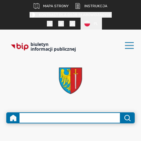
MAPA STRONY
INSTRUKCJA
KONTRAST DLA OSÓB SŁABOWIDZĄCYCH
PL
biuletyn
informacji publicznej