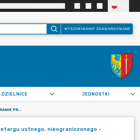
TRAST DLA OSÓB SŁABOWIDZĄCYCH
PL
WYSZUKIWANIE ZAAWANSOWANE
DZIELNICE
JEDNOSTKI
OR.0050.1011.2020_ZBM W SPRAWIE PRZEPROWADZENIA PRZETARGU USTNEGO, NIEOGRANICZONEGO - LICYTACJI, NA LOKAL UŻYTKOWY.
etargu ustnego, nieograniczonego -