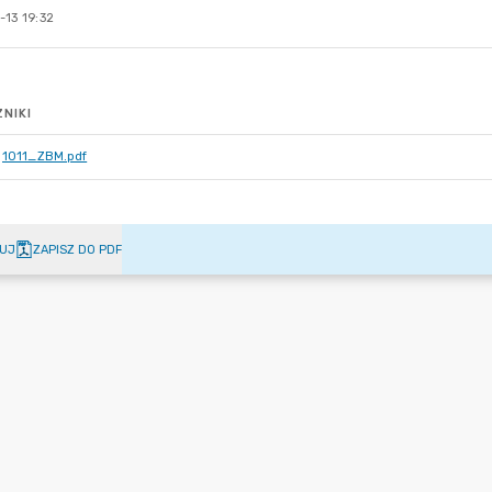
-13 19:32
NIKI
1011_ZBM.pdf
UJ
ZAPISZ DO PDF