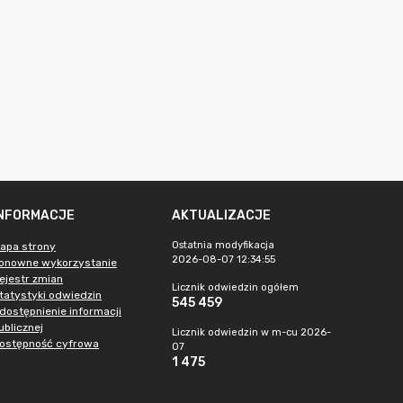
INFORMACJE
AKTUALIZACJE
Ostatnia modyfikacja
apa strony
2026-08-07 12:34:55
onowne wykorzystanie
ejestr zmian
Licznik odwiedzin ogółem
tatystyki odwiedzin
545 459
dostępnienie informacji
ublicznej
Licznik odwiedzin w m-cu 2026-
ostępność cyfrowa
07
1 475