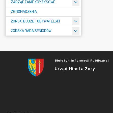
ZARZĄDZANIE KRYZYSOWE
ZGROMADZENIA
ŻORSKI BUDŻET OBYWATELSKI
ŻORSKA RADA SENIORÓW
Biuletyn Informacji Publicznej
Urząd Miasta Żory