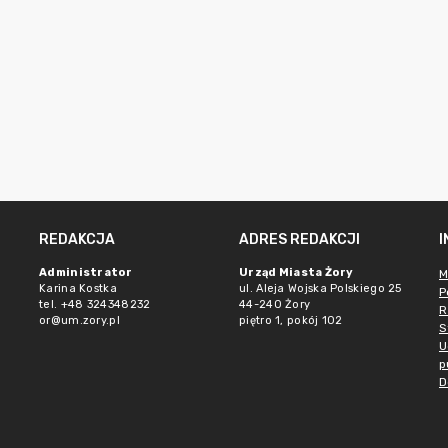
REDAKCJA
ADRES REDAKCJI
Administrator
Urząd Miasta Żory
M
Karina Kostka
ul. Aleja Wojska Polskiego 25
P
tel. +48 324348232
44-240 Żory
R
or@um.zory.pl
piętro 1, pokój 102
S
U
p
D