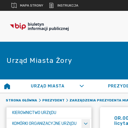
MAPA STRONY
INSTRUKCJA
biuletyn
informacji publicznej
Urząd Miasta Żory
URZĄD MIASTA
PREZYD
STRONA GŁÓWNA
PREZYDENT
ZARZĄDZENIA PREZYDENTA MI
KIEROWNICTWO URZĘDU
OR.0
licyt
KOMÓRKI ORGANIZACYJNE URZĘDU