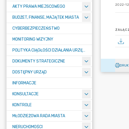
2022-12
AKTY PRAWA MIEJSCOWEGO
BUDŻET, FINANSE, MAJĄTEK MIASTA
CYBERBEZPIECZEŃSTWO
ZAŁĄCZ
MONITORING WIZYJNY
POLITYKA CIĄGŁOŚCI DZIAŁANIA URZĘDU MIASTA ŻORY
DOKUMENTY STRATEGICZNE
DRUK
DOSTĘPNY URZĄD
INFORMACJE
KONSULTACJE
KONTROLE
MŁODZIEŻOWA RADA MIASTA
NIERUCHOMOŚCI