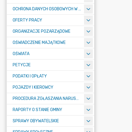
OCHRONA DANYCH OSOBOWYCH W URZĘDZIE MIASTA ŻORY - RODO
OFERTY PRACY
ORGANIZACJE POZARZĄDOWE
OŚWIADCZENIE MAJĄTKOWE
OŚWIATA
PETYCJE
PODATKI I OPŁATY
POJAZDY I KIEROWCY
PROCEDURA ZGŁASZANIA NARUSZEŃ PRAWA
RAPORTY O STANIE GMINY
SPRAWY OBYWATELSKIE