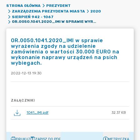
STRONA GŁÓWNA
PREZYDENT
ZARZĄDZENIA PREZYDENTA MIASTA
2020
SIERPIEŃ 942 - 1067
OR.0050.1041.2020_IMI W SPRAWIE WYRAŻENIA ZGODY NA UDZIELENIE ZAMÓWIENIA O WARTOŚCI 30.000 EURO NA WYKONANIE NAPRAWY URZĄDZEŃ NA PSICH WYBIEGACH.
OR.0050.1041.2020_IMI w sprawie
wyrażenia zgody na udzielenie
zamówienia o wartości 30.000 EURO na
wykonanie naprawy urządzeń na psich
wybiegach.
2022-12-13 19:30
ZAŁĄCZNIKI
1041_IMI.pdf
32.37 KB
DRUKUJ
ZAPISZ DO PDF
METRYCZKA