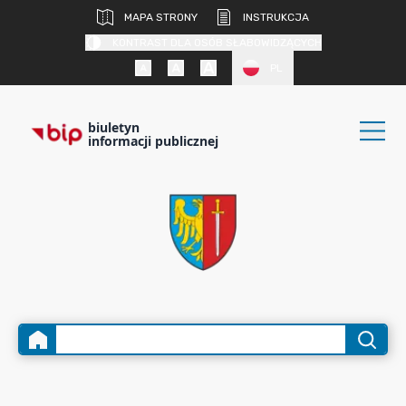
MAPA STRONY
INSTRUKCJA
KONTRAST DLA OSÓB SŁABOWIDZĄCYCH
PL
biuletyn
informacji publicznej