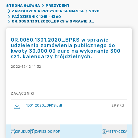
STRONA GŁÓWNA
PREZYDENT
ZARZĄDZENIA PREZYDENTA MIASTA
2020
PAŹDZIERNIK 1215 - 1360
OR.0050.1301.2020_BPKS W SPRAWIE UDZIELENIA ZAMÓWIENIA PUBLICZNEGO DO KWOTY 30.000,00 EURO NA WYKONANIE 300 SZT. KALENDARZY TRÓJDZIELNYCH.
OR.0050.1301.2020_BPKS w sprawie
udzielenia zamówienia publicznego do
kwoty 30.000,00 euro na wykonanie 300
szt. kalendarzy trójdzielnych.
2022-12-12 14:32
ZAŁĄCZNIKI
1301.2020_BPKS.pdf
29.9 KB
DRUKUJ
ZAPISZ DO PDF
METRYCZKA