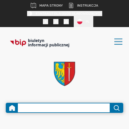
MAPA STRONY
INSTRUKCJA
KONTRAST DLA OSÓB SŁABOWIDZĄCYCH
PL
biuletyn
informacji publicznej