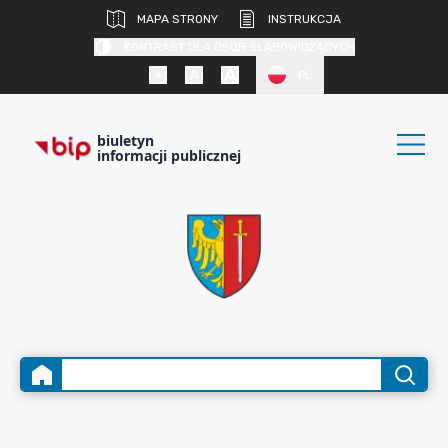
MAPA STRONY
INSTRUKCJA
KONTRAST DLA OSÓB SŁABOWIDZĄCYCH
PL
biuletyn
informacji publicznej