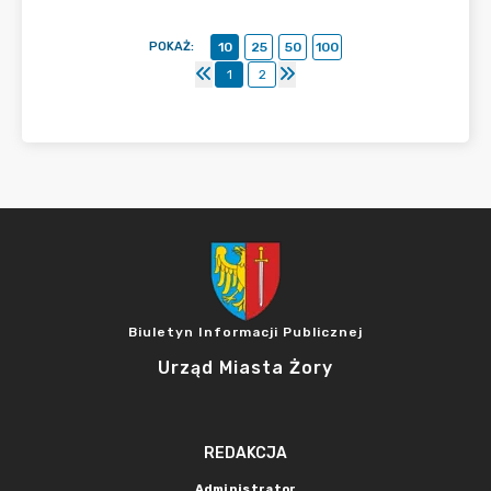
POKAŻ
:
10
25
50
100
1
2
Biuletyn Informacji Publicznej
Urząd Miasta Żory
REDAKCJA
Administrator