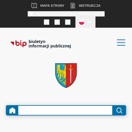
MAPA STRONY
INSTRUKCJA
KONTRAST DLA OSÓB SŁABOWIDZĄCYCH
PL
biuletyn
informacji publicznej