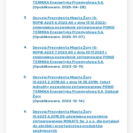
TERMIKA Energetyka Przemysłowa S.A.
(Opublikowano: 2025-04-28)
3
.
Decyzja Prezydenta Miasta Żory IS-
ROPiK.6223.6.2022.AG z dnia 13.12.2022r.
zmieniająca pozwolenie zintegrowane PGNIG
TERMIKA Energetyka Przemysłowa S.A.
(Opublikowano: 2025-01-07)
4
.
Decyzja Prezydenta Miasta Żory IS-
ROPiK.6223.7.2023.AG z dnia 30.11.2023 r.
zmieniająca pozwolenie zintegrowane PGNiG
TERMIKA Energetyka Przemysłowa S.A.
(Opublikowano: 2023-12-11)
5
.
Decyzja Prezydenta Miasta Żory
IS.6223.2.2018.AG z dnia 14.05.2018r. tekst
jednolity pozwolenia zintegrowanego PGNiG
TERMIKA Energetyka Przemysłowa S.A. Oddział
Żory
(Opublikowano: 2022-12-14)
6
.
Decyzja Prezydenta Miasta Żory
IS.6223.6.2015.DS udzielająca pozwolenia
zintegrowanego MOKATE Sp. z o.o. dla instalacji
do obróbki i przetwórstwa produktów
spożywczych