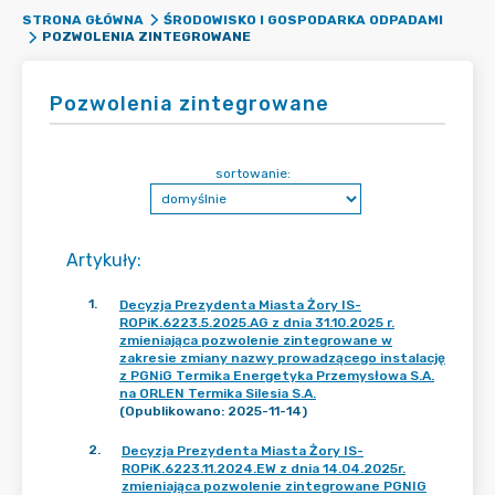
STRONA GŁÓWNA
ŚRODOWISKO I GOSPODARKA ODPADAMI
POZWOLENIA ZINTEGROWANE
Pozwolenia zintegrowane
sortowanie:
Artykuły
:
1
.
Decyzja Prezydenta Miasta Żory IS-
ROPiK.6223.5.2025.AG z dnia 31.10.2025 r.
zmieniająca pozwolenie zintegrowane w
zakresie zmiany nazwy prowadzącego instalację
z PGNiG Termika Energetyka Przemysłowa S.A.
na ORLEN Termika Silesia S.A.
(Opublikowano: 2025-11-14)
2
.
Decyzja Prezydenta Miasta Żory IS-
ROPiK.6223.11.2024.EW z dnia 14.04.2025r.
zmieniająca pozwolenie zintegrowane PGNIG