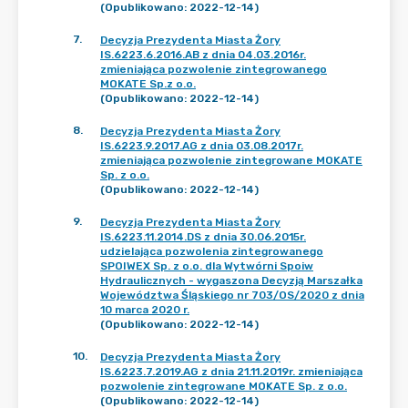
(Opublikowano: 2022-12-14)
7
.
Decyzja Prezydenta Miasta Żory
IS.6223.6.2016.AB z dnia 04.03.2016r.
zmieniająca pozwolenie zintegrowanego
MOKATE Sp.z o.o.
(Opublikowano: 2022-12-14)
8
.
Decyzja Prezydenta Miasta Żory
IS.6223.9.2017.AG z dnia 03.08.2017r.
zmieniająca pozwolenie zintegrowane MOKATE
Sp. z o.o.
(Opublikowano: 2022-12-14)
9
.
Decyzja Prezydenta Miasta Żory
IS.6223.11.2014.DS z dnia 30.06.2015r.
udzielająca pozwolenia zintegrowanego
SPOIWEX Sp. z o.o. dla Wytwórni Spoiw
Hydraulicznych - wygaszona Decyzją Marszałka
Województwa Śląskiego nr 703/OS/2020 z dnia
10 marca 2020 r.
(Opublikowano: 2022-12-14)
10
.
Decyzja Prezydenta Miasta Żory
IS.6223.7.2019.AG z dnia 21.11.2019r. zmieniająca
pozwolenie zintegrowane MOKATE Sp. z o.o.
(Opublikowano: 2022-12-14)