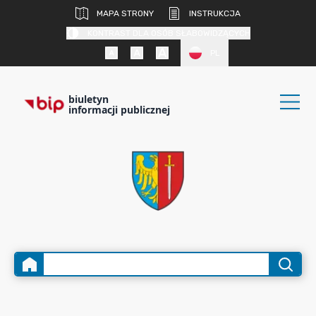
MAPA STRONY
INSTRUKCJA
KONTRAST DLA OSÓB SŁABOWIDZĄCYCH
PL
biuletyn
informacji publicznej