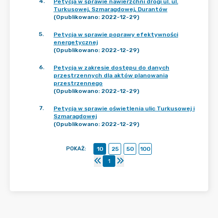
4
.
Petycja w sprawie nawierzchni drogi ul. ul.
Turkusowej, Szmaragdowej, Durantów
(Opublikowano: 2022-12-29)
5
.
Petycja w sprawie poprawy efektywności
energetycznej
(Opublikowano: 2022-12-29)
6
.
Petycja w zakresie dostępu do danych
przestrzennych dla aktów planowania
przestrzennego
(Opublikowano: 2022-12-29)
7
.
Petycja w sprawie oświetlenia ulic Turkusowej i
Szmaragdowej
(Opublikowano: 2022-12-29)
POKAŻ
:
10
25
50
100
1