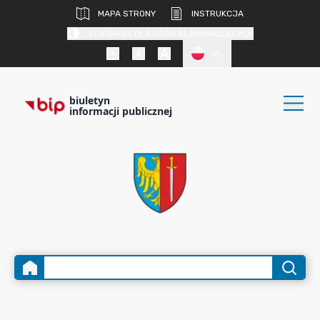
MAPA STRONY
INSTRUKCJA
KONTRAST DLA OSÓB SŁABOWIDZĄCYCH
PL
biuletyn
informacji publicznej