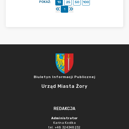
POKAŻ
:
10
25
50
100
1
Biuletyn Informacji Publicznej
Urząd Miasta Żory
REDAKCJA
Administrator
Karina Kostka
tel. +48 324348232