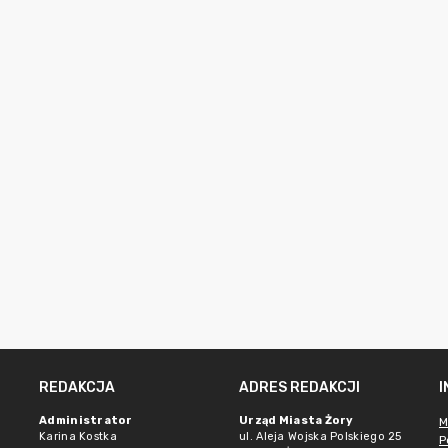
REDAKCJA
ADRES REDAKCJI
Administrator
Urząd Miasta Żory
M
Karina Kostka
ul. Aleja Wojska Polskiego 25
P