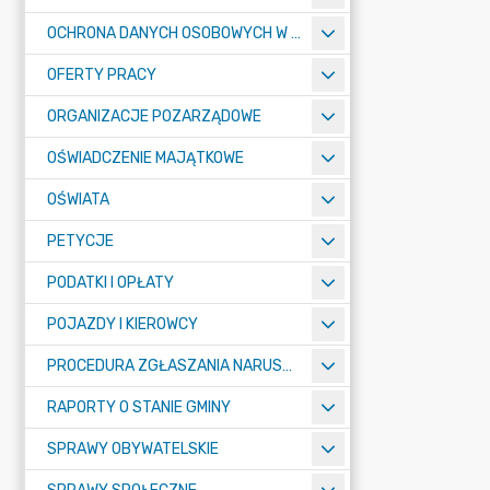
OCHRONA DANYCH OSOBOWYCH W URZĘDZIE MIASTA ŻORY - RODO
OFERTY PRACY
ORGANIZACJE POZARZĄDOWE
OŚWIADCZENIE MAJĄTKOWE
OŚWIATA
PETYCJE
PODATKI I OPŁATY
POJAZDY I KIEROWCY
PROCEDURA ZGŁASZANIA NARUSZEŃ PRAWA
RAPORTY O STANIE GMINY
SPRAWY OBYWATELSKIE