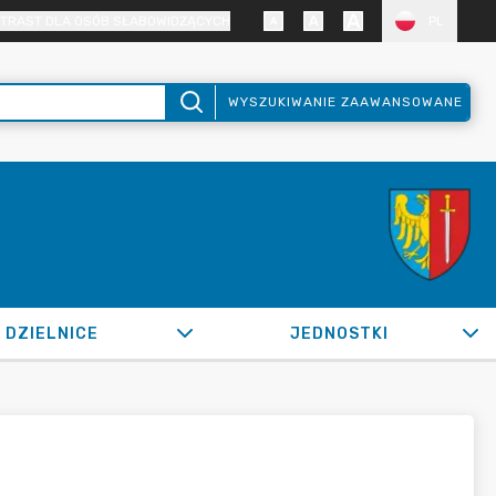
TRAST DLA OSÓB SŁABOWIDZĄCYCH
PL
WYSZUKIWANIE ZAAWANSOWANE
DZIELNICE
JEDNOSTKI