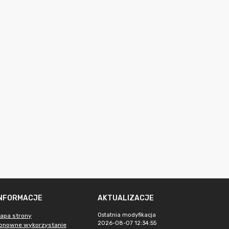
INFORMACJE
AKTUALIZACJE
Ostatnia modyfikacja
apa strony
2026-08-07 12:34:55
onowne wykorzystanie