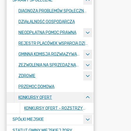
SPRAWY SPOŁECZNE
DIAGNOZA PROBLEMÓW SPOŁECZNYCH
DZIAŁALNOŚĆ GOSPODARCZA
NIEODPŁATNA POMOC PRAWNA
REJESTR PLACÓWEK WSPARCIA DZIENNEGO
GMINNA KOMISJA ROZWIĄZYWANIA PROBLEMÓW ALKOHOLOWYCH
ZEZWOLENIA NA SPRZEDAŻ NAPOJÓW ALKOHOLOWYCH
ZDROWIE
PRZEMOC DOMOWA
KONKURSY OFERT
KONKURSY OFERT - ROZSTRZYGNIĘCIA
SPÓŁKI MIEJSKIE
STATUT GMINY MIEJSKIEJ ŻORY