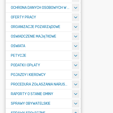
OCHRONA DANYCH OSOBOWYCH W URZĘDZIE MIASTA ŻORY - RODO
OFERTY PRACY
ORGANIZACJE POZARZĄDOWE
OŚWIADCZENIE MAJĄTKOWE
OŚWIATA
PETYCJE
PODATKI I OPŁATY
POJAZDY I KIEROWCY
PROCEDURA ZGŁASZANIA NARUSZEŃ PRAWA
RAPORTY O STANIE GMINY
SPRAWY OBYWATELSKIE