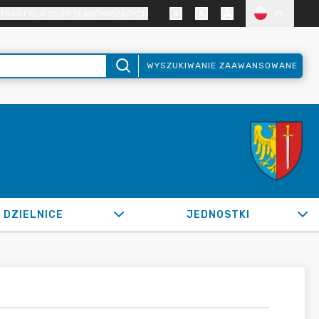
TRAST DLA OSÓB SŁABOWIDZĄCYCH
PL
WYSZUKIWANIE ZAAWANSOWANE
DZIELNICE
JEDNOSTKI