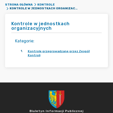
STRONA GŁÓWNA
KONTROLE
KONTROLE W JEDNOSTKACH ORGANIZACYJNYCH
Kontrole w jednostkach
organizacyjnych
Kategorie
:
1
.
Kontrole przeprowadzane przez Zespół
Kontroli
Biuletyn Informacji Publicznej