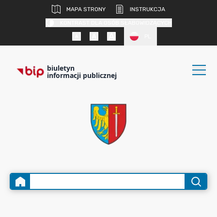
MAPA STRONY
INSTRUKCJA
KONTRAST DLA OSÓB SŁABOWIDZĄCYCH
PL
biuletyn
informacji publicznej